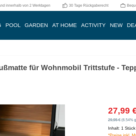
and innerhalb von 2 Werktagen
30 Tage Rückgaberecht
Bequ
G
POOL
GARDEN
AT HOME
ACTIVITY
NEW
DE
ußmatte für Wohnmobil Trittstufe - Tep
Verkaufspreis:
27,99 
Regulärer Preis:
29,95 €
(6.54% g
Inhalt:
1 Stück
*Preise inkl. 