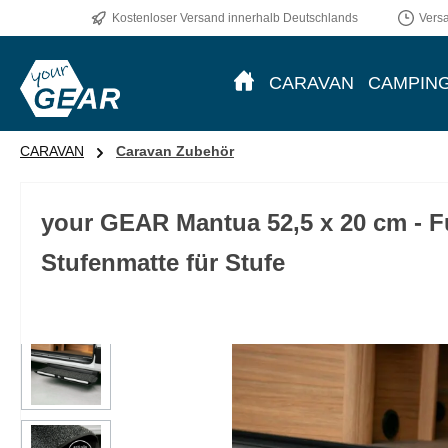
Kostenloser Versand innerhalb Deutschlands
Vers
m Hauptinhalt springen
Zur Suche springen
Zur Hauptnavigation springen
CARAVAN
CAMPIN
CARAVAN
Caravan Zubehör
your GEAR Mantua 52,5 x 20 cm - F
Stufenmatte für Stufe
Bildergalerie überspringen