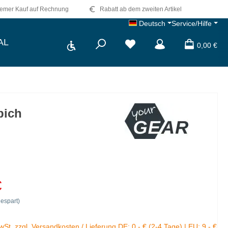
emer Kauf auf Rechnung
Rabatt ab dem zweiten Artikel
Deutsch
Service/Hilfe
Werkzeugleiste anzeigen
AL
0,00 €
pich
€
espart)
MwSt. zzgl. Versandkosten / Lieferung DE: 0,- € (2-4 Tage) | EU: 9,- €