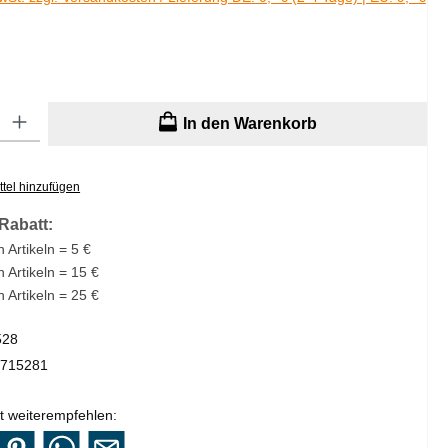
: Gib den gewünschten Wert ein oder benutze die Schaltflächen um di
In den Warenkorb
tel hinzufügen
Rabatt:
 Artikeln = 5 €
n Artikeln = 15 €
n Artikeln = 25 €
528
715281
t weiterempfehlen: