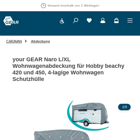
Versand innerhalb von 2 Werktagen
Werkzeugleiste anzeigen
Du hast 0 Produkte auf 
CARAVAN
Abdeckung
your GEAR Naro L/XL
Wohnwagenabdeckung für Hobby beachy
420 und 450, 4-lagige Wohnwagen
Schutzhülle
Bildergalerie überspringen
1
/
9