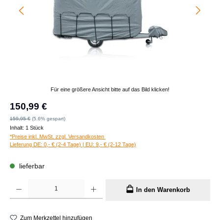
Für eine größere Ansicht bitte auf das Bild klicken!
Verkaufspreis:
150,99 €
Regulärer Preis:
159,95 €
(5.6% gespart)
Inhalt:
1 Stück
*Preise inkl. MwSt. zzgl. Versandkosten
Lieferung DE: 0,- € (2-4 Tage) | EU: 9,- € (2-12 Tage)
lieferbar
Produkt Anzahl: Gib den gewünschten Wert ein oder benutze die Schaltflächen um die A
In den Warenkorb
Zum Merkzettel hinzufügen