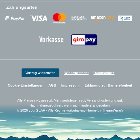
Zahlungsarten
Zahlungsanbieter
Zahlungsanbieter
Zahlungsanbieter
Vertrag widerrufen
Widerrufsrecht
Datenschutz
Cookie-Einstellungen
AGB
Impressum
Erklärung zur Barrierefreiheit
Alle Preise inkl. gesetzl. Mehrwertsteuer zzgl.
Versandkosten
und ggf.
Nachnahmegebühren, wenn nicht anders angegeben.
© 2026 yourGEAR - Alle Rechte vorbehalten. Theme by
ThemeWare®