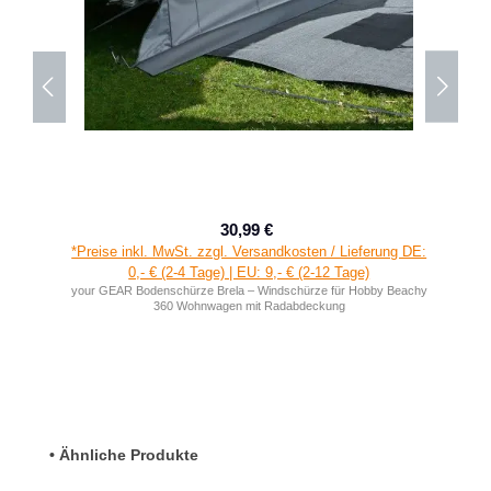
30,99 €
Verkaufspreis:
Regulärer Preis:
*Preise inkl. MwSt. zzgl. Versandkosten / Lieferung DE:
0,- € (2-4 Tage) | EU: 9,- € (2-12 Tage)
your GEAR Bodenschürze Brela – Windschürze für Hobby Beachy
360 Wohnwagen mit Radabdeckung
Produktgalerie überspringen
• Ähnliche Produkte