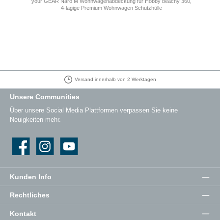
your GEAR Naro M Wohnwagenabdeckung für Hobby beachy 360,
4-lagige Premium Wohnwagen Schutzhülle
Versand innerhalb von 2 Werktagen
Unsere Communities
Über unsere Social Media Plattformen verpassen Sie keine
Neuigkeiten mehr.
Facebook
Instagram
YouTube
Kunden Info
Rechtliches
Kontakt