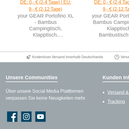
DE: 0,- € (2-4 Tage) | EU:
DE: 0,- € (2-4 Ta
9,- € (2-12 Tage)
9,- € (2-12 T
your GEAR Portofino XL
your GEAR Porto
- Bambus
Bambus Campin
Campingtisch,
Klapptisc
Klapptisch,
Bambustisch 
Bambustisch für 6
Persone
Personen
Kostenloser Versand innerhalb Deutschlands
Vers
Unsere Communities
Kunden In
Über unsere Social Media Plattformen
Versand &
verpassen Sie keine Neuigkeiten mehr.
Tracking
Facebook
Instagram
YouTube