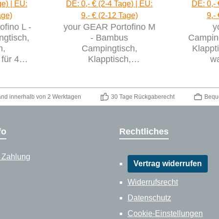
ge) | EU:
DE: 0,- € (2-4 Tage) | EU:
DE: 0,- 
age)
9,- € (2-12 Tage)
9,-
fino L -
your GEAR Portofino M
y
gtisch,
- Bambus
Camping
h,
Campingtisch,
Klappt
für 4
Klapptisch,
wa
n
Bambustisch für 2
Gartent
Personen
and innerhalb von 2 Werktagen
30 Tage Rückgaberecht
Bequ
fo
Rechtliches
 Zahlung
Vertrag widerrufen
Widerrufsrecht
Datenschutz
Cookie-Einstellungen