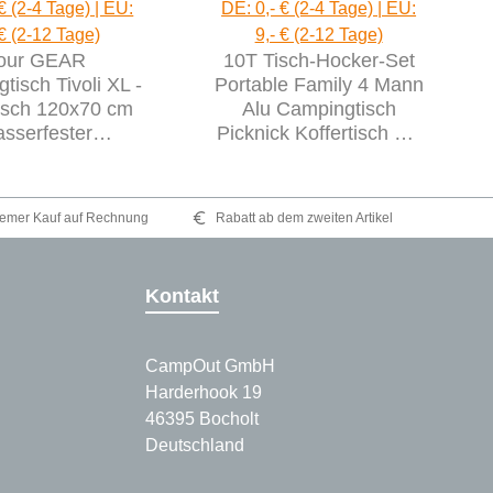
€ (2-4 Tage) | EU:
DE: 0,- € (2-4 Tage) | EU:
 € (2-12 Tage)
9,- € (2-12 Tage)
our GEAR
10T Tisch-Hocker-Set
tisch Tivoli XL -
Portable Family 4 Mann
isch 120x70 cm
Alu Campingtisch
sserfester
Picknick Koffertisch mit
isch klappbarer
Sitz-Hockern
Tisch
emer Kauf auf Rechnung
Rabatt ab dem zweiten Artikel
Kontakt
CampOut GmbH
Harderhook 19
46395 Bocholt
Deutschland