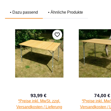
• Dazu passend
• Ähnliche Produkte
Produktgalerie überspringen
93,99 €
74,00 €
Verkaufspreis:
Verk
Regulärer Preis:
*Preise inkl. MwSt. zzgl.
*Preise inkl. MwS
Versandkosten / Lieferung
Versandkosten / 