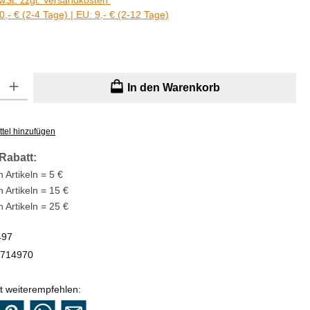
MwSt. zzgl. Versandkosten
0,- € (2-4 Tage) | EU: 9,- € (2-12 Tage)
: Gib den gewünschten Wert ein oder benutze die Schaltflächen um di
In den Warenkorb
tel hinzufügen
Rabatt:
 Artikeln = 5 €
n Artikeln = 15 €
n Artikeln = 25 €
497
714970
t weiterempfehlen: