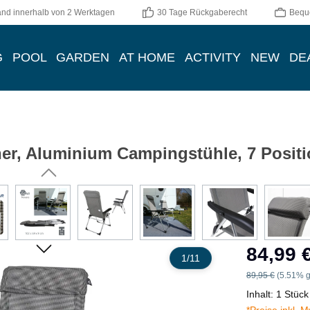
and innerhalb von 2 Werktagen
30 Tage Rückgaberecht
Bequ
G
POOL
GARDEN
AT HOME
ACTIVITY
NEW
DE
er, Aluminium Campingstühle, 7 Positi
Verkaufspreis:
84,99 
1
/
11
Regulärer Preis:
89,95 €
(5.51% g
Inhalt:
1 Stück