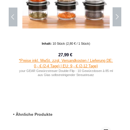
Inhalt:
10 Stück
(2,80 € / 1 Stück)
27,99 €
Verkaufspreis:
Regulärer Preis:
*Preise inkl. MwSt. zzgl. Versandkosten / Lieferung DE:
0,- € (2-4 Tage) | EU: 9,- € (2-12 Tage)
your GEAR Gewürzstreuer Double-Flip - 10 Gewürzdosen à 85 ml
aus Glas selbstreinigender Streueinsatz
Produktgalerie überspringen
• Ähnliche Produkte