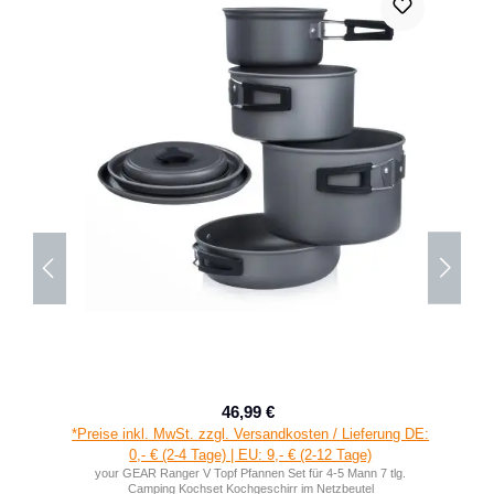
46,99 €
Verkaufspreis:
Regulärer Preis:
*Preise inkl. MwSt. zzgl. Versandkosten / Lieferung DE:
0,- € (2-4 Tage) | EU: 9,- € (2-12 Tage)
your GEAR Ranger V Topf Pfannen Set für 4-5 Mann 7 tlg.
Camping Kochset Kochgeschirr im Netzbeutel