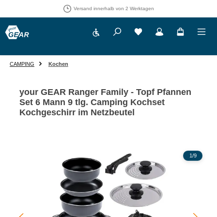
Versand innerhalb von 2 Werktagen
Werkzeugleiste anzeigen
Du hast 0 Produkte auf 
CAMPING
Kochen
your GEAR Ranger Family - Topf Pfannen
Set 6 Mann 9 tlg. Camping Kochset
Kochgeschirr im Netzbeutel
Bildergalerie überspringen
1
/
9