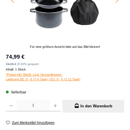
Für eine größere Ansicht bitte auf das Bild klicken!
Verkaufspreis:
74,99 €
Regulärer Preis:
78,95 €
(5.02% gespart)
Inhalt:
1 Stück
*Preise inkl. MwSt. zzgl. Versandkosten
Lieferung DE: 0,- € (2-4 Tage) | EU: 9,- € (2-12 Tage)
lieferbar
Produkt Anzahl: Gib den gewünschten Wert ein oder benutze die Schaltflächen um die A
In den Warenkorb
Zum Merkzettel hinzufügen