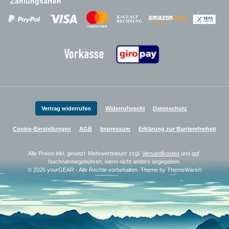
Zahlungsarten
Zahlungsanbieter
Zahlungsanbieter
Zahlungsanbieter
Vertrag widerrufen
Widerrufsrecht
Datenschutz
Cookie-Einstellungen
AGB
Impressum
Erklärung zur Barrierefreiheit
Alle Preise inkl. gesetzl. Mehrwertsteuer zzgl.
Versandkosten
und ggf.
Nachnahmegebühren, wenn nicht anders angegeben.
© 2026 yourGEAR - Alle Rechte vorbehalten. Theme by
ThemeWare®