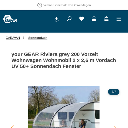
Versand innerhalb von 2 Werktagen
Werkzeugleiste anzeigen
Du hast 0 Produkte auf 
CARAVAN
Sonnendach
your GEAR Riviera grey 200 Vorzelt
Wohnwagen Wohnmobil 2 x 2,6 m Vordach
UV 50+ Sonnendach Fenster
Bildergalerie überspringen
1
/
7