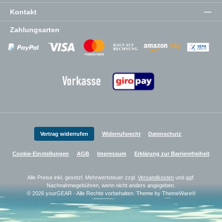
Kontakt
Zahlungsarten
Zahlungsanbieter
Zahlungsanbieter
Zahlungsanbieter
Vertrag widerrufen
Widerrufsrecht
Datenschutz
Cookie-Einstellungen
AGB
Impressum
Erklärung zur Barrierefreiheit
Alle Preise inkl. gesetzl. Mehrwertsteuer zzgl.
Versandkosten
und ggf.
Nachnahmegebühren, wenn nicht anders angegeben.
© 2026 yourGEAR - Alle Rechte vorbehalten. Theme by
ThemeWare®