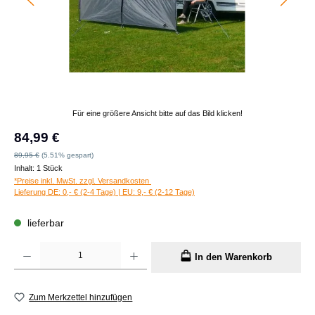
Für eine größere Ansicht bitte auf das Bild klicken!
Verkaufspreis:
84,99 €
Regulärer Preis:
89,95 €
(5.51% gespart)
Inhalt:
1 Stück
*Preise inkl. MwSt. zzgl. Versandkosten
Lieferung DE: 0,- € (2-4 Tage) | EU: 9,- € (2-12 Tage)
lieferbar
Produkt Anzahl: Gib den gewünschten Wert ein oder benutze die Schaltflächen um die A
In den Warenkorb
Zum Merkzettel hinzufügen