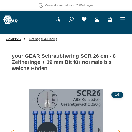
Versand innerhalb von 2 Werktagen
Werkzeugleiste anzeigen
Du hast 0 Produkte auf 
CAMPING
Erdnagel & Hering
your GEAR Schraubhering SCR 26 cm - 8
Zeltheringe + 19 mm Bit für normale bis
weiche Böden
Bildergalerie überspringen
1
/
6