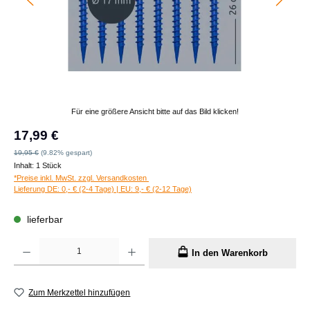
Für eine größere Ansicht bitte auf das Bild klicken!
Verkaufspreis:
17,99 €
Regulärer Preis:
19,95 €
(9.82% gespart)
Inhalt:
1 Stück
*Preise inkl. MwSt. zzgl. Versandkosten
Lieferung DE: 0,- € (2-4 Tage) | EU: 9,- € (2-12 Tage)
lieferbar
Produkt Anzahl: Gib den gewünschten Wert ein oder benutze die Schaltflächen um die A
In den Warenkorb
Zum Merkzettel hinzufügen