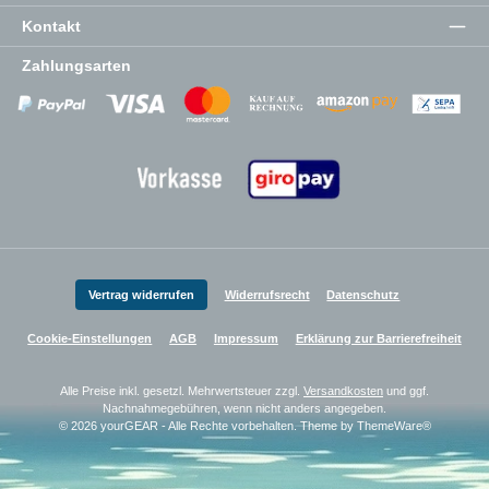
Kontakt
Zahlungsarten
Zahlungsanbieter
Zahlungsanbieter
Zahlungsanbieter
Vertrag widerrufen
Widerrufsrecht
Datenschutz
Cookie-Einstellungen
AGB
Impressum
Erklärung zur Barrierefreiheit
Alle Preise inkl. gesetzl. Mehrwertsteuer zzgl.
Versandkosten
und ggf.
Nachnahmegebühren, wenn nicht anders angegeben.
© 2026 yourGEAR - Alle Rechte vorbehalten. Theme by
ThemeWare®