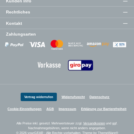
Kunden Info
Rechtliches
Kontakt
Zahlungsarten
Zahlungsanbieter
Zahlungsanbieter
Zahlungsanbieter
Vertrag widerrufen
Widerrufsrecht
Datenschutz
Cookie-Einstellungen
AGB
Impressum
Erklärung zur Barrierefreiheit
Alle Preise inkl. gesetzl. Mehrwertsteuer zzgl.
Versandkosten
und ggf.
Nachnahmegebühren, wenn nicht anders angegeben.
© 2026 yourGEAR - Alle Rechte vorbehalten. Theme by
ThemeWare®