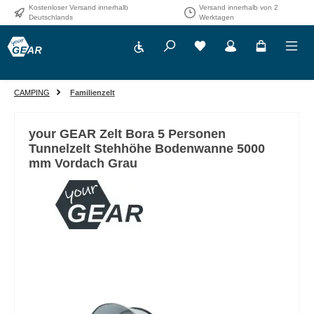
Kostenloser Versand innerhalb
Versand innerhalb von 2
Zum Hauptinhalt springen
Deutschlands
Werktagen
Werkzeugleiste anzeigen
CAMPING
Familienzelt
your GEAR Zelt Bora 5 Personen
Tunnelzelt Stehhöhe Bodenwanne 5000
mm Vordach Grau
Bildergalerie überspringen