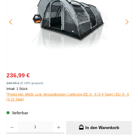
Verkaufspreis:
236,99 €
Regulärer Preis:
249,95 €
(5.19% gespart)
Inhalt:
1 Stück
*Preise inkl. MwSt. zzgl. Versandkosten / Lieferung DE: 0,- € (2-4 Tage) | EU: 9,- €
(2-12 Tage)
lieferbar
Produkt Anzahl: Gib den gewünschten Wert ein oder benutze die Schaltflächen um die A
In den Warenkorb