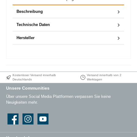
Beschreibung
Technische Daten
Hersteller
Kostenloser Versand innerhalb
Versand innerhalb von 2
Deutschlands
Werktagen
Unsere Communities
Über unsere Social Media Plattformen verpassen Sie keine
Neuigkeiten mehr.
Facebook
Instagram
YouTube