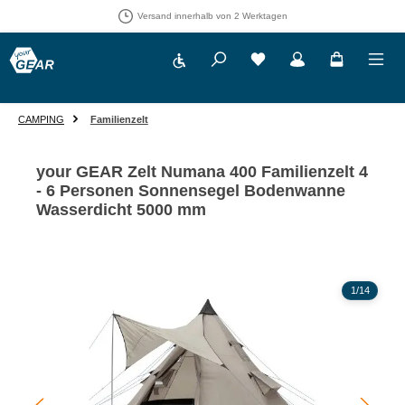
Versand innerhalb von 2 Werktagen
Werkzeugleiste anzeigen
Du hast 0 Produkte auf 
CAMPING
Familienzelt
your GEAR Zelt Numana 400 Familienzelt 4
- 6 Personen Sonnensegel Bodenwanne
Wasserdicht 5000 mm
Bildergalerie überspringen
1
/
14