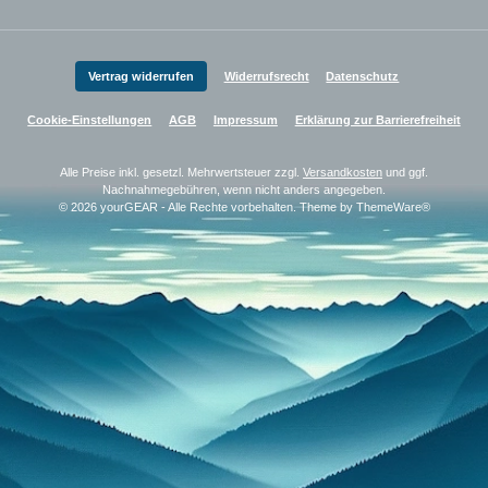
Vertrag widerrufen
Widerrufsrecht
Datenschutz
Cookie-Einstellungen
AGB
Impressum
Erklärung zur Barrierefreiheit
Alle Preise inkl. gesetzl. Mehrwertsteuer zzgl.
Versandkosten
und ggf.
Nachnahmegebühren, wenn nicht anders angegeben.
© 2026 yourGEAR - Alle Rechte vorbehalten. Theme by
ThemeWare®