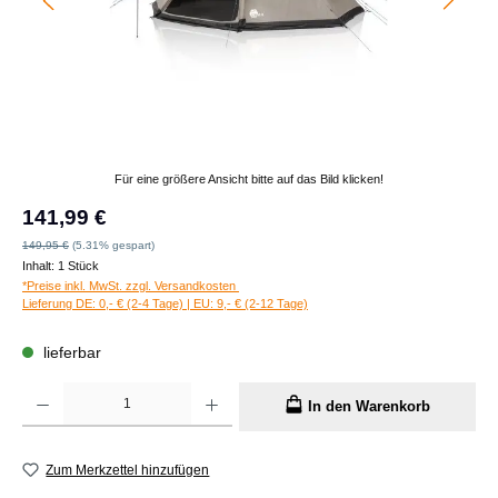
Für eine größere Ansicht bitte auf das Bild klicken!
Verkaufspreis:
141,99 €
Regulärer Preis:
149,95 €
(5.31% gespart)
Inhalt:
1 Stück
*Preise inkl. MwSt. zzgl. Versandkosten
Lieferung DE: 0,- € (2-4 Tage) | EU: 9,- € (2-12 Tage)
lieferbar
Produkt Anzahl: Gib den gewünschten Wert ein oder benutze die Schaltflächen um die A
In den Warenkorb
Zum Merkzettel hinzufügen