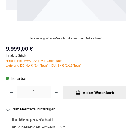
Für eine größere Ansicht bitte auf das Bild klicken!
Regulärer Preis:
9.999,00 €
Inhalt:
1 Stück
*Preise inkl. MwSt. zzgl. Versandkosten
Lieferung DE: 0,- € (2-4 Tage) | EU: 9,- € (2-12 Tage)
lieferbar
Produkt Anzahl: Gib den gewünschten Wert ein oder benutze die Schaltflächen um die A
In den Warenkorb
Zum Merkzettel hinzufügen
Ihr Mengen-Rabatt:
ab 2 beliebigen Artikeln = 5 €