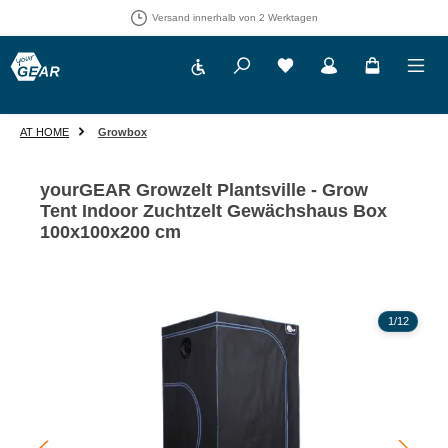
Versand innerhalb von 2 Werktagen
Werkzeugleiste anzeigen
Du hast 0 Produkte auf 
AT HOME
Growbox
yourGEAR Growzelt Plantsville - Grow
Tent Indoor Zuchtzelt Gewächshaus Box
100x100x200 cm
Bildergalerie überspringen
1
/
12