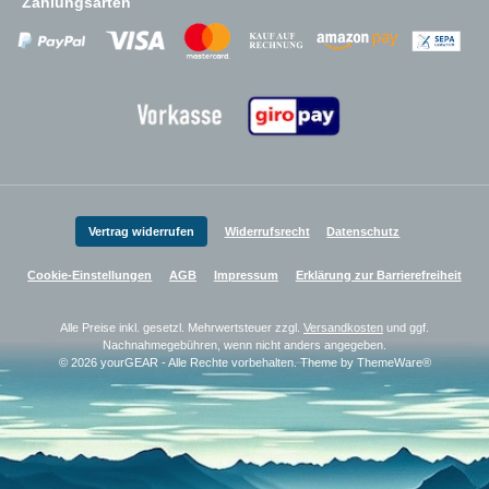
Zahlungsarten
Zahlungsanbieter
Zahlungsanbieter
Zahlungsanbieter
Vertrag widerrufen
Widerrufsrecht
Datenschutz
Cookie-Einstellungen
AGB
Impressum
Erklärung zur Barrierefreiheit
Alle Preise inkl. gesetzl. Mehrwertsteuer zzgl.
Versandkosten
und ggf.
Nachnahmegebühren, wenn nicht anders angegeben.
© 2026 yourGEAR - Alle Rechte vorbehalten. Theme by
ThemeWare®