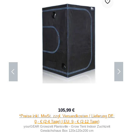
105,99 €
Verkaufspreis:
Regulärer Preis:
*Preise inkl. MwSt. zzgl. Versandkosten / Lieferung DE:
0,- € (2-4 Tage) | EU: 9,- € (2-12 Tage)
yourGEAR Growzelt Plantsville - Grow Tent Indoor Zuchtzelt
Gewächshaus Box 120x120x200 cm