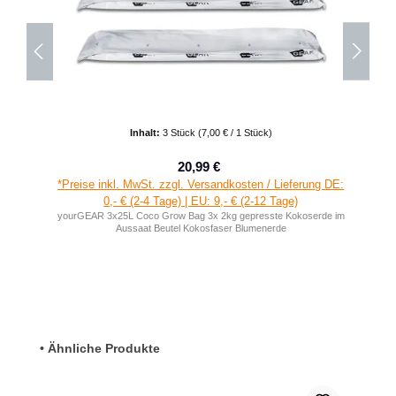
Inhalt:
3 Stück
(7,00 € / 1 Stück)
20,99 €
Verkaufspreis:
Regulärer Preis:
*Preise inkl. MwSt. zzgl. Versandkosten / Lieferung DE:
0,- € (2-4 Tage) | EU: 9,- € (2-12 Tage)
yourGEAR 3x25L Coco Grow Bag 3x 2kg gepresste Kokoserde im
Aussaat Beutel Kokosfaser Blumenerde
Produktgalerie überspringen
• Ähnliche Produkte