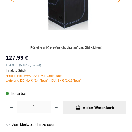
Für eine größere Ansicht bitte auf das Bild klicken!
Verkaufspreis:
127,99 €
Regulärer Preis:
134,95 €
(5.16% gespart)
Inhalt:
1 Stück
*Preise inkl. MwSt. zzgl. Versandkosten
Lieferung DE: 0,- € (2-4 Tage) | EU: 9,- € (2-12 Tage)
lieferbar
Produkt Anzahl: Gib den gewünschten Wert ein oder benutze die Schaltflächen um die A
In den Warenkorb
Zum Merkzettel hinzufügen