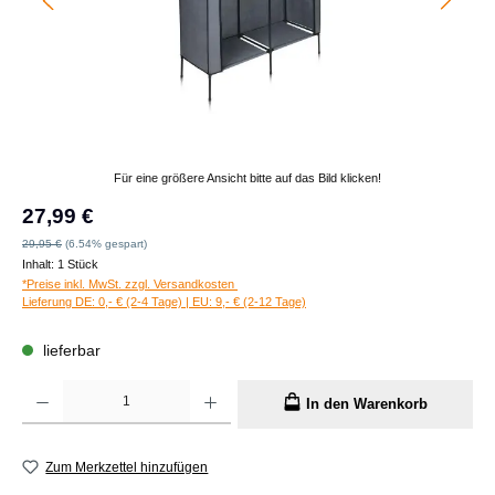
Für eine größere Ansicht bitte auf das Bild klicken!
Verkaufspreis:
27,99 €
Regulärer Preis:
29,95 €
(6.54% gespart)
Inhalt:
1 Stück
*Preise inkl. MwSt. zzgl. Versandkosten
Lieferung DE: 0,- € (2-4 Tage) | EU: 9,- € (2-12 Tage)
lieferbar
Produkt Anzahl: Gib den gewünschten Wert ein oder benutze die Schaltflächen um die A
In den Warenkorb
Zum Merkzettel hinzufügen