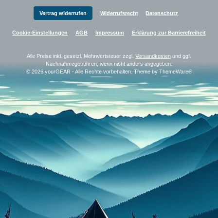
Vertrag widerrufen
Widerrufsrecht
Datenschutz
Cookie-Einstellungen
AGB
Impressum
Erklärung zur Barrierefreiheit
Alle Preise inkl. gesetzl. Mehrwertsteuer zzgl.
Versandkosten
und ggf.
Nachnahmegebühren, wenn nicht anders angegeben.
© 2026 yourGEAR - Alle Rechte vorbehalten. Theme by
ThemeWare®