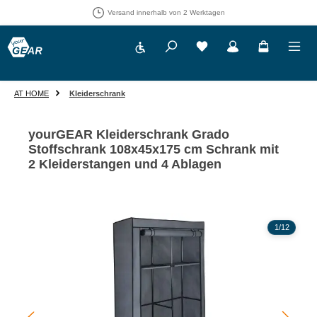
Versand innerhalb von 2 Werktagen
Werkzeugleiste anzeigen
Du hast 0 Produkte auf 
AT HOME
Kleiderschrank
yourGEAR Kleiderschrank Grado
Stoffschrank 108x45x175 cm Schrank mit
2 Kleiderstangen und 4 Ablagen
Bildergalerie überspringen
1
/
12