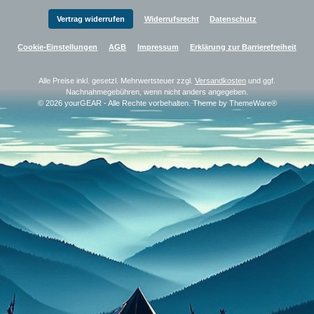
Vertrag widerrufen
Widerrufsrecht
Datenschutz
Cookie-Einstellungen
AGB
Impressum
Erklärung zur Barrierefreiheit
Alle Preise inkl. gesetzl. Mehrwertsteuer zzgl.
Versandkosten
und ggf.
Nachnahmegebühren, wenn nicht anders angegeben.
© 2026 yourGEAR - Alle Rechte vorbehalten. Theme by
ThemeWare®