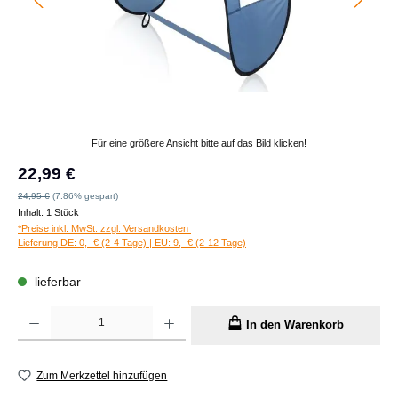
Für eine größere Ansicht bitte auf das Bild klicken!
Verkaufspreis:
22,99 €
Regulärer Preis:
24,95 €
(7.86% gespart)
Inhalt:
1 Stück
*Preise inkl. MwSt. zzgl. Versandkosten
Lieferung DE: 0,- € (2-4 Tage) | EU: 9,- € (2-12 Tage)
lieferbar
Produkt Anzahl: Gib den gewünschten Wert ein oder benutze die Schaltflächen um die A
In den Warenkorb
Zum Merkzettel hinzufügen