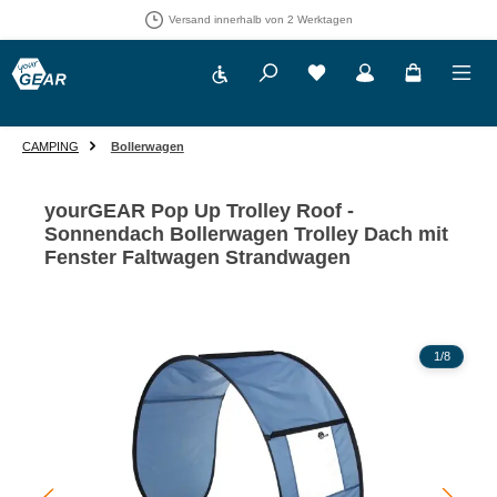
Versand innerhalb von 2 Werktagen
Werkzeugleiste anzeigen
Du hast 0 Produkte auf 
CAMPING
Bollerwagen
yourGEAR Pop Up Trolley Roof -
Sonnendach Bollerwagen Trolley Dach mit
Fenster Faltwagen Strandwagen
Bildergalerie überspringen
1
/
8