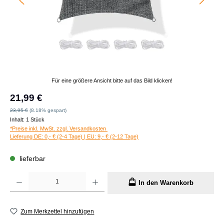
Für eine größere Ansicht bitte auf das Bild klicken!
Verkaufspreis:
21,99 €
Regulärer Preis:
23,95 €
(8.18% gespart)
Inhalt:
1 Stück
*Preise inkl. MwSt. zzgl. Versandkosten
Lieferung DE: 0,- € (2-4 Tage) | EU: 9,- € (2-12 Tage)
lieferbar
Produkt Anzahl: Gib den gewünschten Wert ein oder benutze die Schaltflächen um die A
In den Warenkorb
Zum Merkzettel hinzufügen