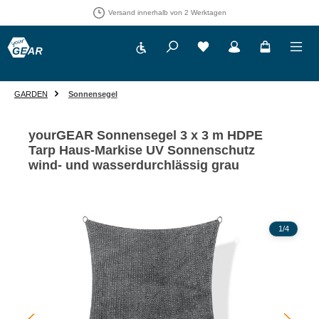
Versand innerhalb von 2 Werktagen
Werkzeugleiste anzeigen
Du hast 0 Produkte auf 
GARDEN
Sonnensegel
yourGEAR Sonnensegel 3 x 3 m HDPE
Tarp Haus-Markise UV Sonnenschutz
wind- und wasserdurchlässig grau
Bildergalerie überspringen
1
/
4