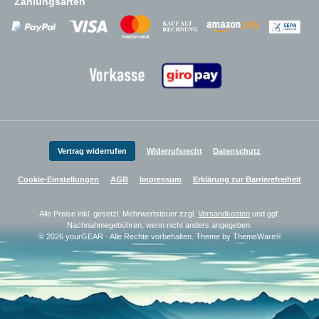
Zahlungsarten
Zahlungsanbieter
Zahlungsanbieter
Zahlungsanbieter
Vertrag widerrufen
Widerrufsrecht
Datenschutz
Cookie-Einstellungen
AGB
Impressum
Erklärung zur Barrierefreiheit
Alle Preise inkl. gesetzl. Mehrwertsteuer zzgl.
Versandkosten
und ggf.
Nachnahmegebühren, wenn nicht anders angegeben.
© 2026 yourGEAR - Alle Rechte vorbehalten. Theme by
ThemeWare®