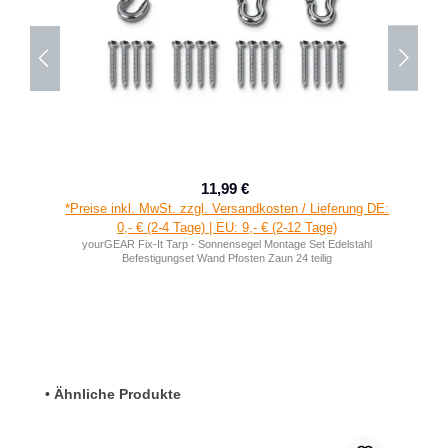
11,99 €
Verkaufspreis:
Regulärer Preis:
*Preise inkl. MwSt. zzgl. Versandkosten / Lieferung DE:
0,- € (2-4 Tage) | EU: 9,- € (2-12 Tage)
yourGEAR Fix-It Tarp - Sonnensegel Montage Set Edelstahl
Befestigungset Wand Pfosten Zaun 24 teilig
Produktgalerie überspringen
• Ähnliche Produkte