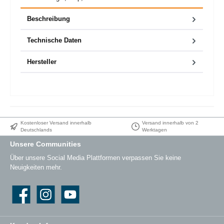
Beschreibung
Technische Daten
Hersteller
Kostenloser Versand innerhalb
Versand innerhalb von 2
Deutschlands
Werktagen
Unsere Communities
Über unsere Social Media Plattformen verpassen Sie keine
Neuigkeiten mehr.
Facebook
Instagram
YouTube