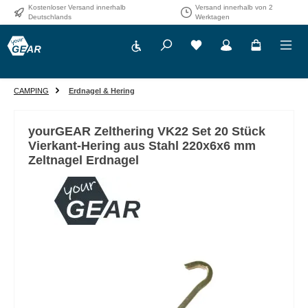
Kostenloser Versand innerhalb
Versand innerhalb von 2
Zum Hauptinhalt springen
Deutschlands
Werktagen
Werkzeugleiste anzeigen
CAMPING
Erdnagel & Hering
yourGEAR Zelthering VK22 Set 20 Stück
Vierkant-Hering aus Stahl 220x6x6 mm
Zeltnagel Erdnagel
Bildergalerie überspringen