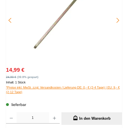
Verkaufspreis:
14,99 €
Regulärer Preis:
24,90 €
(39.8% gespart)
Inhalt:
1 Stück
*Preise inkl. MwSt. zzgl. Versandkosten / Lieferung DE: 0,- € (2-4 Tage) | EU: 9,- €
(2-12 Tage)
lieferbar
Produkt Anzahl: Gib den gewünschten Wert ein oder benutze die Schaltflächen um die A
In den Warenkorb