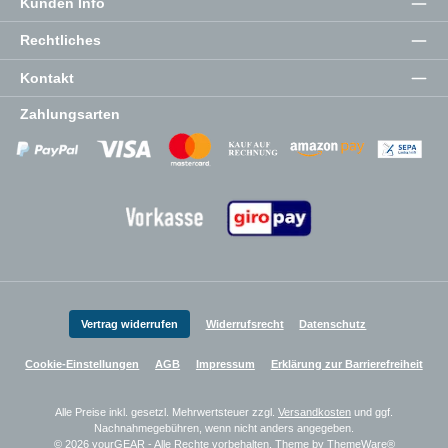
Kunden Info
Rechtliches
Kontakt
Zahlungsarten
Zahlungsanbieter
Zahlungsanbieter
Zahlungsanbieter
Vertrag widerrufen
Widerrufsrecht
Datenschutz
Cookie-Einstellungen
AGB
Impressum
Erklärung zur Barrierefreiheit
Alle Preise inkl. gesetzl. Mehrwertsteuer zzgl.
Versandkosten
und ggf.
Nachnahmegebühren, wenn nicht anders angegeben.
© 2026 yourGEAR - Alle Rechte vorbehalten. Theme by
ThemeWare®