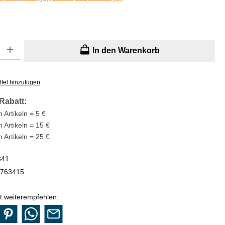
: Gib den gewünschten Wert ein oder benutze die Schaltflächen um di
In den Warenkorb
tel hinzufügen
Rabatt:
 Artikeln = 5 €
n Artikeln = 15 €
n Artikeln = 25 €
341
763415
t weiterempfehlen: