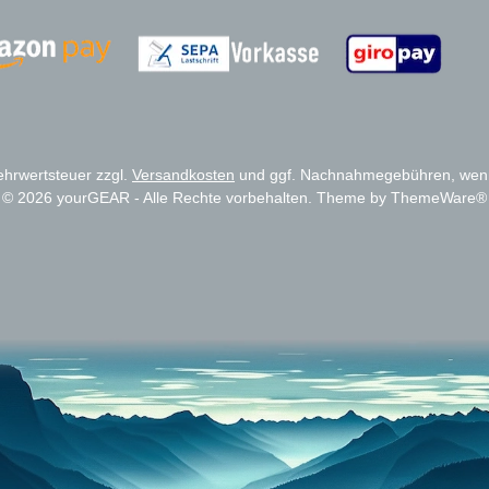
Zahlungsanbieter
Zahlungsanbieter
Mehrwertsteuer zzgl.
Versandkosten
und ggf. Nachnahmegebühren, wenn
© 2026 yourGEAR - Alle Rechte vorbehalten. Theme by
ThemeWare®