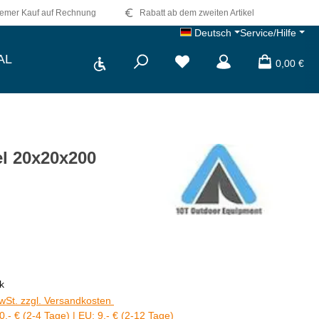
emer Kauf auf Rechnung
Rabatt ab dem zweiten Artikel
Deutsch
Service/Hilfe
Werkzeugleiste anzeigen
AL
Du hast 0 Produkte auf dem 
0,00 €
el 20x20x200
s:
k
MwSt. zzgl. Versandkosten
0,- € (2-4 Tage) | EU: 9,- € (2-12 Tage)