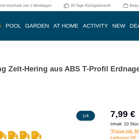
and innerhalb von 2 Werktagen
30 Tage Rückgaberecht
Bequ
G
POOL
GARDEN
AT HOME
ACTIVITY
NEW
DE
g Zelt-Hering aus ABS T-Profil Erdnag
Regulärer Prei
7,99 €
1
/
4
Inhalt:
10 Stüc
*Preise inkl. 
Lieferung DE: 