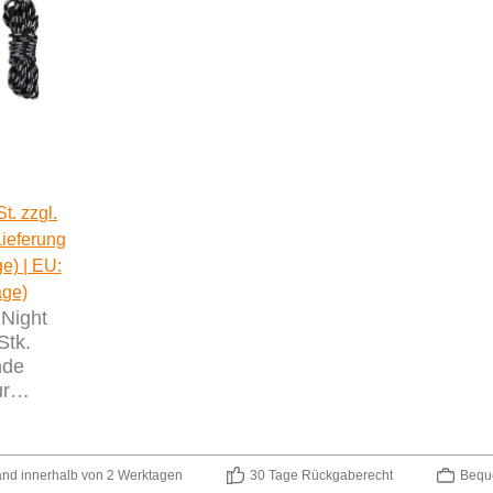
lärer Preis:
t. zzgl.
Lieferung
ge) | EU:
age)
 Night
Stk.
nde
ur
ltseil Ø
 4m
and innerhalb von 2 Werktagen
30 Tage Rückgaberecht
Bequ