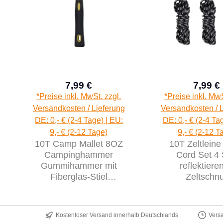
7,99 €
7,99 €
Regulärer Preis:
Regu
*Preise inkl. MwSt. zzgl.
*Preise inkl. MwS
Versandkosten / Lieferung
Versandkosten / 
DE: 0,- € (2-4 Tage) | EU:
DE: 0,- € (2-4 Ta
9,- € (2-12 Tage)
9,- € (2-12 T
10T Camp Mallet 8OZ
10T Zeltleine
Campinghammer
Cord Set 4 
Gummihammer mit
reflektiere
Fiberglas-Stiel
Zeltschn
Schonhammer 45mm
Abspannleine Ze
Kopfdurchmesser
4mm Länge
Kostenloser Versand innerhalb Deutschlands
Vers