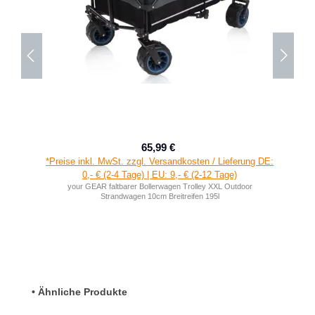
65,99 €
Verkaufspreis:
Regulärer Preis:
*Preise inkl. MwSt. zzgl. Versandkosten / Lieferung DE:
0,- € (2-4 Tage) | EU: 9,- € (2-12 Tage)
your GEAR faltbarer Bollerwagen Trolley XXL Outdoor
Strandwagen 10cm Breitreifen 195l
Produktgalerie überspringen
• Ähnliche Produkte