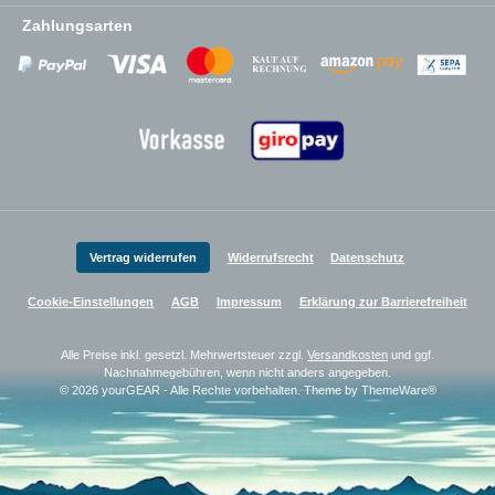
Zahlungsarten
Zahlungsanbieter
Zahlungsanbieter
Zahlungsanbieter
Vertrag widerrufen
Widerrufsrecht
Datenschutz
Cookie-Einstellungen
AGB
Impressum
Erklärung zur Barrierefreiheit
Alle Preise inkl. gesetzl. Mehrwertsteuer zzgl.
Versandkosten
und ggf.
Nachnahmegebühren, wenn nicht anders angegeben.
© 2026 yourGEAR - Alle Rechte vorbehalten. Theme by
ThemeWare®