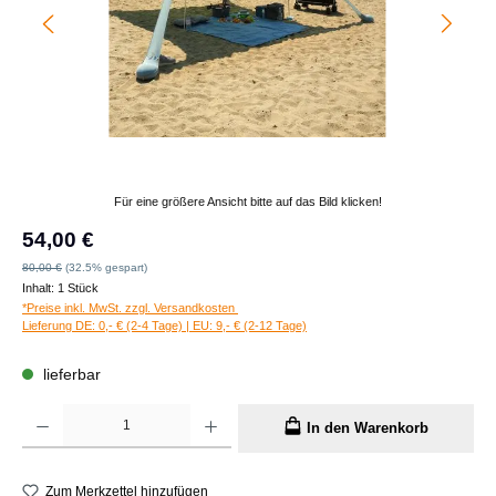
Für eine größere Ansicht bitte auf das Bild klicken!
Verkaufspreis:
54,00 €
Regulärer Preis:
80,00 €
(32.5% gespart)
Inhalt:
1 Stück
*Preise inkl. MwSt. zzgl. Versandkosten
Lieferung DE: 0,- € (2-4 Tage) | EU: 9,- € (2-12 Tage)
lieferbar
Produkt Anzahl: Gib den gewünschten Wert ein oder benutze die Schaltflächen um die A
In den Warenkorb
Zum Merkzettel hinzufügen