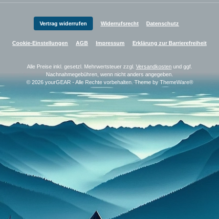
Vertrag widerrufen
Widerrufsrecht
Datenschutz
Cookie-Einstellungen
AGB
Impressum
Erklärung zur Barrierefreiheit
Alle Preise inkl. gesetzl. Mehrwertsteuer zzgl.
Versandkosten
und ggf.
Nachnahmegebühren, wenn nicht anders angegeben.
© 2026 yourGEAR - Alle Rechte vorbehalten. Theme by
ThemeWare®