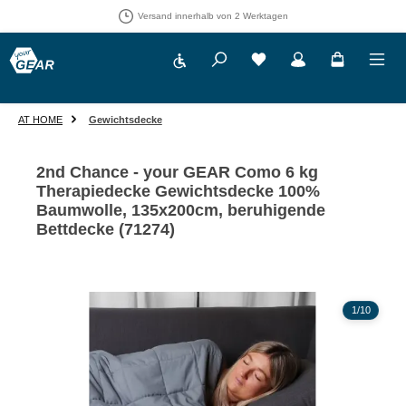
Versand innerhalb von 2 Werktagen
Werkzeugleiste anzeigen
Du hast 0 Produkte auf 
AT HOME
Gewichtsdecke
2nd Chance - your GEAR Como 6 kg
Therapiedecke Gewichtsdecke 100%
Baumwolle, 135x200cm, beruhigende
Bettdecke (71274)
Bildergalerie überspringen
1
/
10