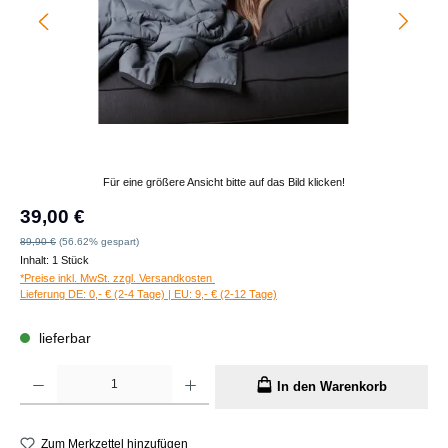
Für eine größere Ansicht bitte auf das Bild klicken!
Verkaufspreis:
39,00 €
Regulärer Preis:
89,90 €
(56.62% gespart)
Inhalt:
1 Stück
*Preise inkl. MwSt. zzgl. Versandkosten
Lieferung DE: 0,- € (2-4 Tage) | EU: 9,- € (2-12 Tage)
lieferbar
Produkt Anzahl: Gib den gewünschten Wert ein oder benutze die Schaltflächen um die A
In den Warenkorb
Zum Merkzettel hinzufügen