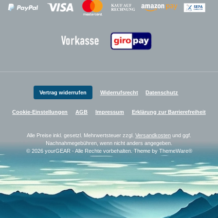
Zahlungsanbieter
Zahlungsanbieter
Zahlungsanbieter
Vertrag widerrufen
Widerrufsrecht
Datenschutz
Cookie-Einstellungen
AGB
Impressum
Erklärung zur Barrierefreiheit
Alle Preise inkl. gesetzl. Mehrwertsteuer zzgl.
Versandkosten
und ggf.
Nachnahmegebühren, wenn nicht anders angegeben.
© 2026 yourGEAR - Alle Rechte vorbehalten. Theme by
ThemeWare®