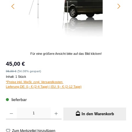
Für eine größere Ansicht bitte auf das Bild klicken!
Verkaufspreis:
45,00 €
Regulärer Preis:
98,00 €
(54.08% gespart)
Inhalt:
1 Stück
*Preise inkl. MwSt. zzgl. Versandkosten
Lieferung DE: 0,- € (2-4 Tage) | EU: 9,- € (2-12 Tage)
lieferbar
Produkt Anzahl: Gib den gewünschten Wert ein oder benutze die Schaltflächen um die A
In den Warenkorb
Zum Merkzettel hinzufügen