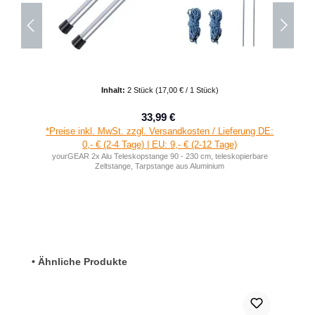
Inhalt:
2 Stück
(17,00 € / 1 Stück)
33,99 €
Verkaufspreis:
Regulärer Preis:
*Preise inkl. MwSt. zzgl. Versandkosten / Lieferung DE:
0,- € (2-4 Tage) | EU: 9,- € (2-12 Tage)
yourGEAR 2x Alu Teleskopstange 90 - 230 cm, teleskopierbare
Zeltstange, Tarpstange aus Aluminium
Produktgalerie überspringen
• Ähnliche Produkte