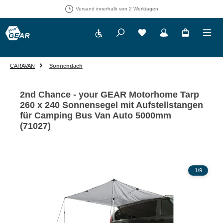
Versand innerhalb von 2 Werktagen
Werkzeugleiste anzeigen
Du hast 0 Produkte auf 
CARAVAN
Sonnendach
2nd Chance - your GEAR Motorhome Tarp
260 x 240 Sonnensegel mit Aufstellstangen
für Camping Bus Van Auto 5000mm
(71027)
Bildergalerie überspringen
1
/
9