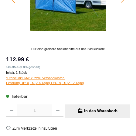
Für eine größere Ansicht bitte auf das Bild klicken!
Verkaufspreis:
112,99 €
Regulärer Preis:
119,95 €
(5.8% gespart)
Inhalt:
1 Stück
*Preise inkl. MwSt. zzgl. Versandkosten
Lieferung DE: 0,- € (2-4 Tage) | EU: 9,- € (2-12 Tage)
lieferbar
Produkt Anzahl: Gib den gewünschten Wert ein oder benutze die Schaltflächen um die A
In den Warenkorb
Zum Merkzettel hinzufügen