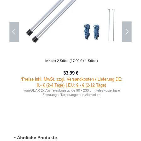
Inhalt:
2 Stück
(17,00 € / 1 Stück)
33,99 €
Verkaufspreis:
Regulärer Preis:
*Preise inkl. MwSt. zzgl. Versandkosten / Lieferung DE:
0,- € (2-4 Tage) | EU: 9,- € (2-12 Tage)
yourGEAR 2x Alu Teleskopstange 90 - 230 cm, teleskopierbare
Zeltstange, Tarpstange aus Aluminium
Produktgalerie überspringen
• Ähnliche Produkte