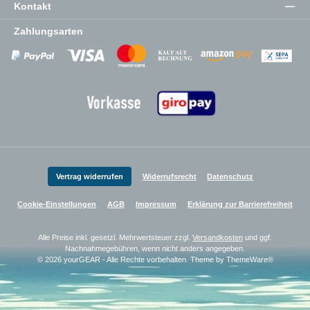
Kontakt
Zahlungsarten
Zahlungsanbieter
Zahlungsanbieter
Zahlungsanbieter
Vertrag widerrufen
Widerrufsrecht
Datenschutz
Cookie-Einstellungen
AGB
Impressum
Erklärung zur Barrierefreiheit
Alle Preise inkl. gesetzl. Mehrwertsteuer zzgl.
Versandkosten
und ggf.
Nachnahmegebühren, wenn nicht anders angegeben.
© 2026 yourGEAR - Alle Rechte vorbehalten. Theme by
ThemeWare®