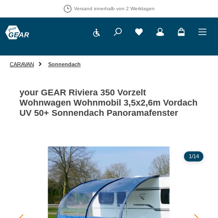
Versand innerhalb von 2 Werktagen
Werkzeugleiste anzeigen
Du hast 0 Produkte auf 
CARAVAN
Sonnendach
your GEAR Riviera 350 Vorzelt
Wohnwagen Wohnmobil 3,5x2,6m Vordach
UV 50+ Sonnendach Panoramafenster
Bildergalerie überspringen
1
/
14