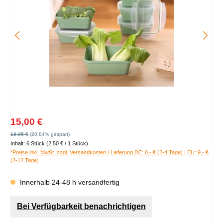
Verkaufspreis:
15,00 €
Regulärer Preis:
18,95 €
(20.84% gespart)
Inhalt:
6 Stück
(2,50 € / 1 Stück)
*Preise inkl. MwSt. zzgl. Versandkosten / Lieferung DE: 0,- € (2-4 Tage) | EU: 9,- €
(2-12 Tage)
Innerhalb 24-48 h versandfertig
Bei Verfügbarkeit benachrichtigen