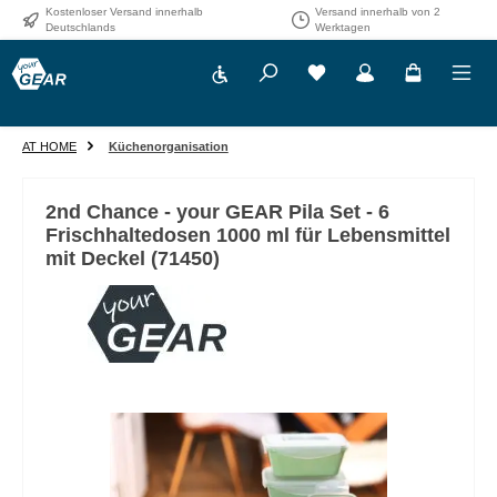
Kostenloser Versand innerhalb
Versand innerhalb von 2
Zum Hauptinhalt springen
Deutschlands
Werktagen
Werkzeugleiste anzeigen
AT HOME
Küchenorganisation
2nd Chance - your GEAR Pila Set - 6
Frischhaltedosen 1000 ml für Lebensmittel
mit Deckel (71450)
Bildergalerie überspringen