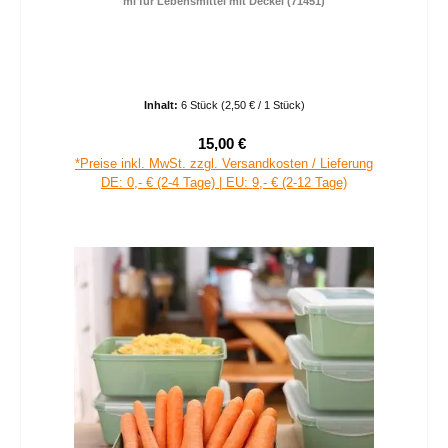
ml für Lebensmittel mit Deckel (71451)
Inhalt:
6 Stück
(2,50 € / 1 Stück)
15,00 €
Verkaufspreis:
Regulärer Preis:
*Preise inkl. MwSt. zzgl. Versandkosten / Lieferung
DE: 0,- € (2-4 Tage) | EU: 9,- € (2-12 Tage)