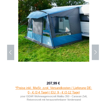
207,99 €
Verkaufspreis:
Regulärer Preis:
*Preise inkl. MwSt. zzgl. Versandkosten / Lieferung DE:
0,- € (2-4 Tage) | EU: 9,- € (2-12 Tage)
your GEAR Wohnwagenvorzelt Malibu 350 - Caravan Zelt,
Reisevorzelt mit herausnehmbarer Vorderwand