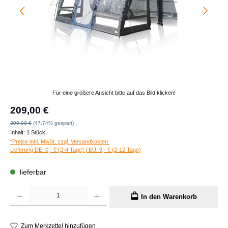
Für eine größere Ansicht bitte auf das Bild klicken!
Verkaufspreis:
209,00 €
Regulärer Preis:
399,90 €
(47.74% gespart)
Inhalt:
1 Stück
*Preise inkl. MwSt. zzgl. Versandkosten
Lieferung DE: 0,- € (2-4 Tage) | EU: 9,- € (2-12 Tage)
lieferbar
Produkt Anzahl: Gib den gewünschten Wert ein oder benutze die Schaltflächen um die A
In den Warenkorb
Zum Merkzettel hinzufügen