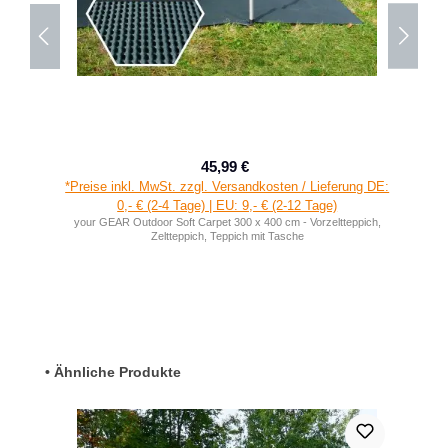
45,99 €
Verkaufspreis:
Regulärer Preis:
*Preise inkl. MwSt. zzgl. Versandkosten / Lieferung DE:
0,- € (2-4 Tage) | EU: 9,- € (2-12 Tage)
your GEAR Outdoor Soft Carpet 300 x 400 cm - Vorzeltteppich,
Zeltteppich, Teppich mit Tasche
Produktgalerie überspringen
• Ähnliche Produkte