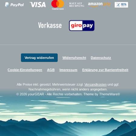
Zahlungsanbieter
Zahlungsanbieter
Zahlungsanbieter
Vertrag widerrufen
Widerrufsrecht
Datenschutz
Cookie-Einstellungen
AGB
Impressum
Erklärung zur Barrierefreiheit
Alle Preise inkl. gesetzl. Mehrwertsteuer zzgl.
Versandkosten
und ggf.
Nachnahmegebühren, wenn nicht anders angegeben.
© 2026 yourGEAR - Alle Rechte vorbehalten. Theme by
ThemeWare®