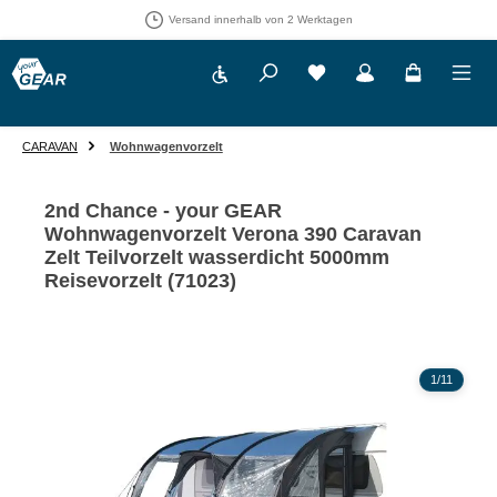
Versand innerhalb von 2 Werktagen
Werkzeugleiste anzeigen
Du hast 0 Produkte auf 
CARAVAN
Wohnwagenvorzelt
2nd Chance - your GEAR
Wohnwagenvorzelt Verona 390 Caravan
Zelt Teilvorzelt wasserdicht 5000mm
Reisevorzelt (71023)
Bildergalerie überspringen
1
/
11