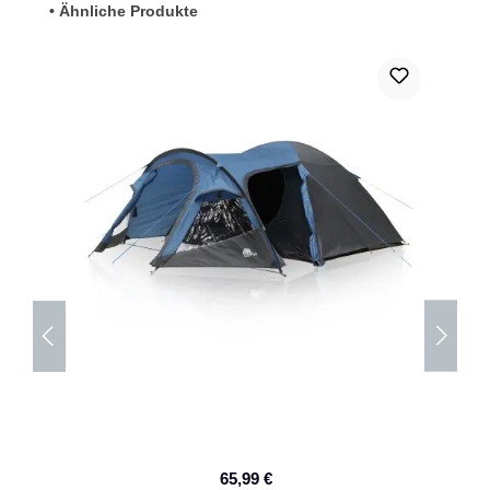
Produktgalerie überspringen
• Ähnliche Produkte
65,99 €
Verkaufspreis:
Regulärer Preis: