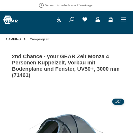
Versand innerhalb von 2 Werktagen
Werkzeugleiste anzeigen
Du hast 0 Produkte auf 
CAMPING
Campingzelt
2nd Chance - your GEAR Zelt Monza 4
Personen Kuppelzelt, Vorbau mit
Bodenplane und Fenster, UV50+, 3000 mm
(71461)
Bildergalerie überspringen
1
/
14