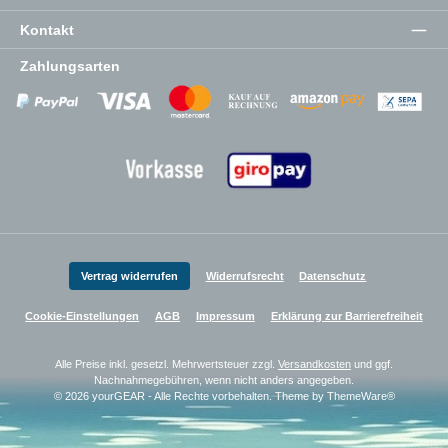
Kontakt
Zahlungsarten
Zahlungsanbieter
Zahlungsanbieter
Zahlungsanbieter
Vertrag widerrufen
Widerrufsrecht
Datenschutz
Cookie-Einstellungen
AGB
Impressum
Erklärung zur Barrierefreiheit
Alle Preise inkl. gesetzl. Mehrwertsteuer zzgl.
Versandkosten
und ggf.
Nachnahmegebühren, wenn nicht anders angegeben.
© 2026 yourGEAR - Alle Rechte vorbehalten. Theme by
ThemeWare®