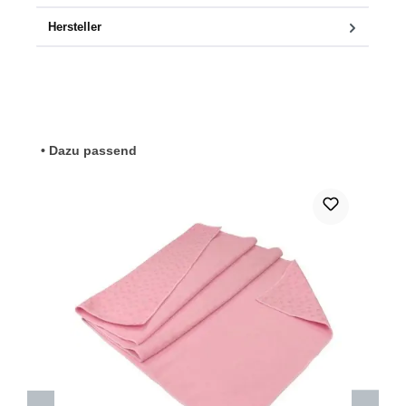
Hersteller
Produktgalerie überspringen
• Dazu passend