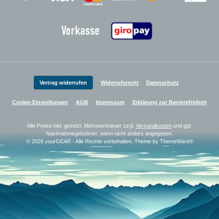
Zahlungsanbieter
Zahlungsanbieter
Zahlungsanbieter
Vertrag widerrufen
Widerrufsrecht
Datenschutz
Cookie-Einstellungen
AGB
Impressum
Erklärung zur Barrierefreiheit
Alle Preise inkl. gesetzl. Mehrwertsteuer zzgl.
Versandkosten
und ggf.
Nachnahmegebühren, wenn nicht anders angegeben.
© 2026 yourGEAR - Alle Rechte vorbehalten. Theme by
ThemeWare®