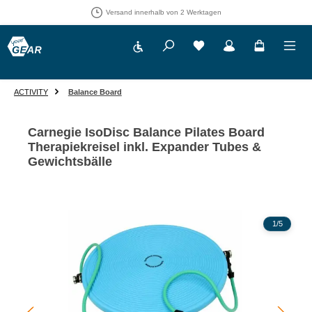
Versand innerhalb von 2 Werktagen
Werkzeugleiste anzeigen
Du hast 0 Produkte auf 
ACTIVITY
Balance Board
Carnegie IsoDisc Balance Pilates Board
Therapiekreisel inkl. Expander Tubes &
Gewichtsbälle
Bildergalerie überspringen
1
/
5