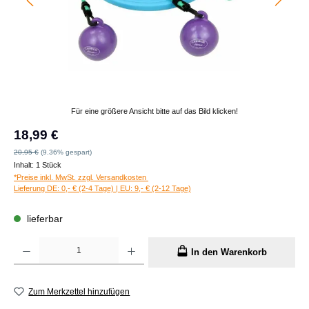
Für eine größere Ansicht bitte auf das Bild klicken!
Verkaufspreis:
18,99 €
Regulärer Preis:
20,95 €
(9.36% gespart)
Inhalt:
1 Stück
*Preise inkl. MwSt. zzgl. Versandkosten
Lieferung DE: 0,- € (2-4 Tage) | EU: 9,- € (2-12 Tage)
lieferbar
Produkt Anzahl: Gib den gewünschten Wert ein oder benutze die Schaltflächen um die A
In den Warenkorb
Zum Merkzettel hinzufügen