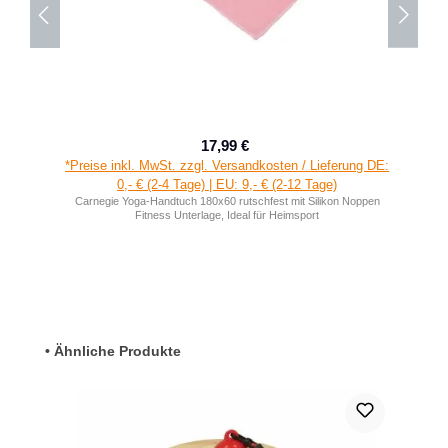
17,99 €
Verkaufspreis:
Regulärer Preis:
*Preise inkl. MwSt. zzgl. Versandkosten / Lieferung DE:
0,- € (2-4 Tage) | EU: 9,- € (2-12 Tage)
Carnegie Yoga-Handtuch 180x60 rutschfest mit Silikon Noppen
Fitness Unterlage, Ideal für Heimsport
Produktgalerie überspringen
• Ähnliche Produkte