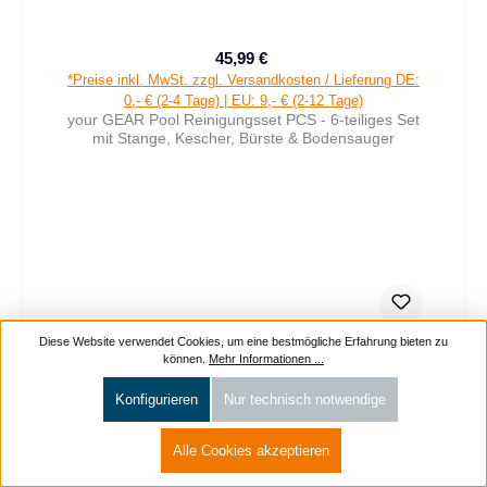
45,99 €
Verkaufspreis:
Regulärer Preis:
*Preise inkl. MwSt. zzgl. Versandkosten / Lieferung DE:
0,- € (2-4 Tage) | EU: 9,- € (2-12 Tage)
your GEAR Pool Reinigungsset PCS - 6-teiliges Set
mit Stange, Kescher, Bürste & Bodensauger
Diese Website verwendet Cookies, um eine bestmögliche Erfahrung bieten zu
können.
Mehr Informationen ...
Konfigurieren
Nur technisch notwendige
Alle Cookies akzeptieren