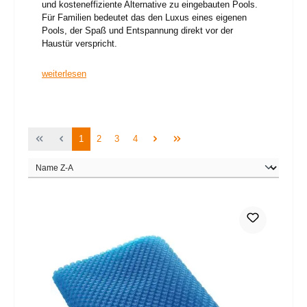
und kosteneffiziente Alternative zu eingebauten Pools.
Für Familien bedeutet das den Luxus eines eigenen
Pools, der Spaß und Entspannung direkt vor der
Haustür verspricht.
weiterlesen
Seite
Seite
Seite
Seite
1
2
3
4