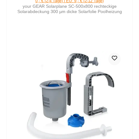
0,- € (2-4 Tage) | EU: 9,- € (2-12 Tage)
your GEAR Solarplane SC-500x800 rechteckige
Solarabdeckung 300 µm dicke Solarfolie Poolheizung