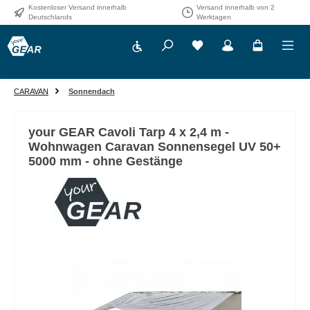
Kostenloser Versand innerhalb
Versand innerhalb von 2
Zum Hauptinhalt springen
Deutschlands
Werktagen
Werkzeugleiste anzeigen
CARAVAN
Sonnendach
your GEAR Cavoli Tarp 4 x 2,4 m -
Wohnwagen Caravan Sonnensegel UV 50+
5000 mm - ohne Gestänge
Bildergalerie überspringen