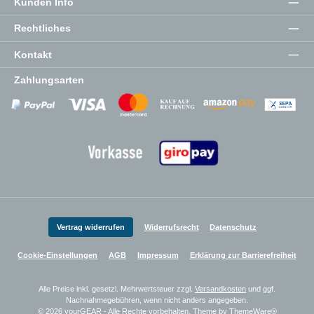
Kunden Info
Rechtliches
Kontakt
Zahlungsarten
Zahlungsanbieter
Zahlungsanbieter
Zahlungsanbieter
Vertrag widerrufen
Widerrufsrecht
Datenschutz
Cookie-Einstellungen
AGB
Impressum
Erklärung zur Barrierefreiheit
Alle Preise inkl. gesetzl. Mehrwertsteuer zzgl.
Versandkosten
und ggf.
Nachnahmegebühren, wenn nicht anders angegeben.
© 2026 yourGEAR - Alle Rechte vorbehalten. Theme by
ThemeWare®