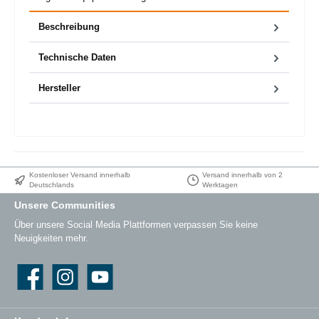
Beschreibung
Technische Daten
Hersteller
Kostenloser Versand innerhalb
Versand innerhalb von 2
Deutschlands
Werktagen
Unsere Communities
Über unsere Social Media Plattformen verpassen Sie keine
Neuigkeiten mehr.
Facebook
Instagram
YouTube