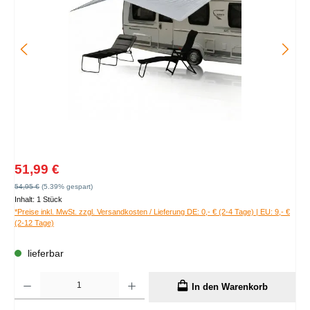
Verkaufspreis:
51,99 €
Regulärer Preis:
54,95 €
(5.39% gespart)
Inhalt:
1 Stück
*Preise inkl. MwSt. zzgl. Versandkosten / Lieferung DE: 0,- € (2-4 Tage) | EU: 9,- €
(2-12 Tage)
lieferbar
Produkt Anzahl: Gib den gewünschten Wert ein oder benutze die Schaltflächen um die A
In den Warenkorb