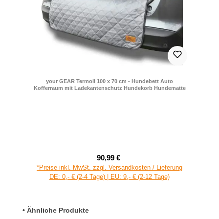
your GEAR Termoli 100 x 70 cm - Hundebett Auto
Kofferraum mit Ladekantenschutz Hundekorb Hundematte
90,99 €
Verkaufspreis:
Regulärer Preis:
*Preise inkl. MwSt. zzgl. Versandkosten / Lieferung
DE: 0,- € (2-4 Tage) | EU: 9,- € (2-12 Tage)
Produktgalerie überspringen
• Ähnliche Produkte