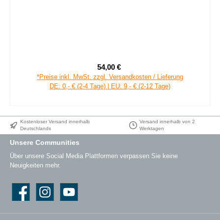
54,00 €
Verkaufspreis:
Regulärer Preis:
*Preise inkl. MwSt. zzgl. Versandkosten / Lieferung
DE: 0,- € (2-4 Tage) | EU: 9,- € (2-12 Tage)
Kostenloser Versand innerhalb
Versand innerhalb von 2
Deutschlands
Werktagen
Unsere Communities
Über unsere Social Media Plattformen verpassen Sie keine
Neuigkeiten mehr.
Facebook
Instagram
YouTube