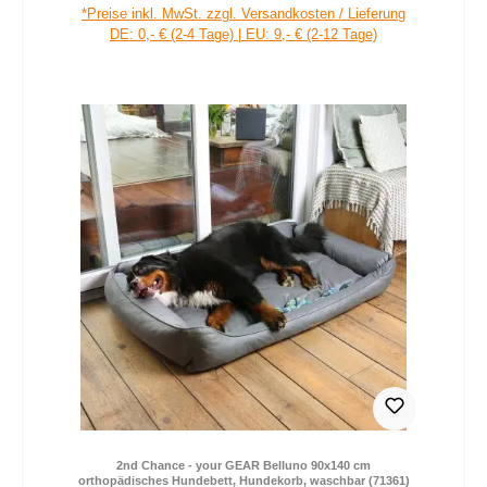
Verkaufspreis:
Regulärer Preis:
*Preise inkl. MwSt. zzgl. Versandkosten / Lieferung
DE: 0,- € (2-4 Tage) | EU: 9,- € (2-12 Tage)
2nd Chance - your GEAR Belluno 90x140 cm
orthopädisches Hundebett, Hundekorb, waschbar (71361)