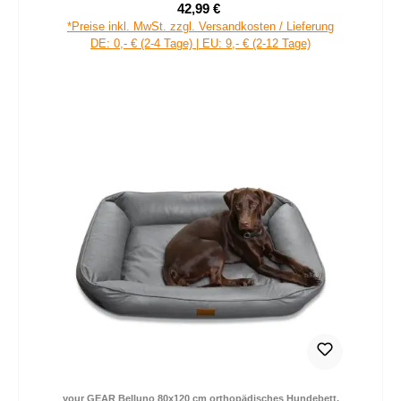
42,99 €
Verkaufspreis:
Regulärer Preis:
*Preise inkl. MwSt. zzgl. Versandkosten / Lieferung
DE: 0,- € (2-4 Tage) | EU: 9,- € (2-12 Tage)
your GEAR Belluno 80x120 cm orthopädisches Hundebett,