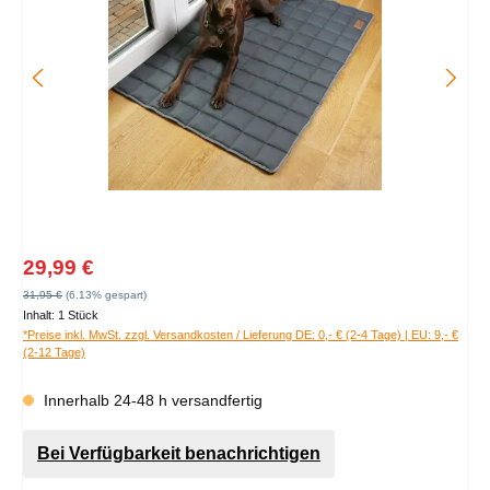
Verkaufspreis:
29,99 €
Regulärer Preis:
31,95 €
(6.13% gespart)
Inhalt:
1 Stück
*Preise inkl. MwSt. zzgl. Versandkosten / Lieferung DE: 0,- € (2-4 Tage) | EU: 9,- €
(2-12 Tage)
Innerhalb 24-48 h versandfertig
Bei Verfügbarkeit benachrichtigen