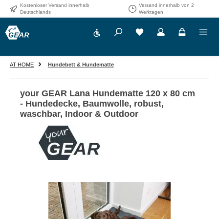
Kostenloser Versand innerhalb
Versand innerhalb von 2
Zum Hauptinhalt springen
Deutschlands
Werktagen
Werkzeugleiste anzeigen
AT HOME
Hundebett & Hundematte
your GEAR Lana Hundematte 120 x 80 cm
- Hundedecke, Baumwolle, robust,
waschbar, Indoor & Outdoor
Bildergalerie überspringen