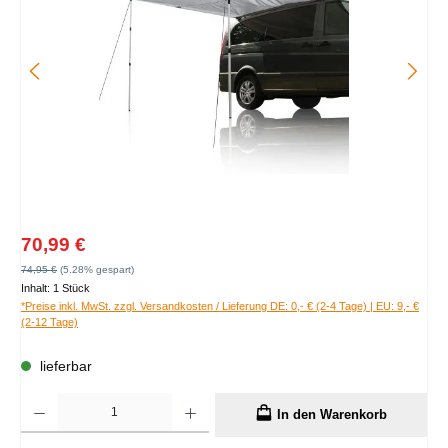
Verkaufspreis:
70,99 €
Regulärer Preis:
74,95 €
(5.28% gespart)
Inhalt:
1 Stück
*Preise inkl. MwSt. zzgl. Versandkosten / Lieferung DE: 0,- € (2-4 Tage) | EU: 9,- €
(2-12 Tage)
lieferbar
Produkt Anzahl: Gib den gewünschten Wert ein oder benutze die Schaltflächen um die A
In den Warenkorb