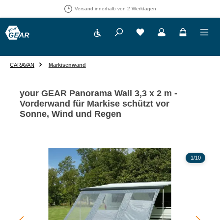
Versand innerhalb von 2 Werktagen
Werkzeugleiste anzeigen
Du hast 0 Produkte auf 
CARAVAN
Markisenwand
your GEAR Panorama Wall 3,3 x 2 m -
Vorderwand für Markise schützt vor
Sonne, Wind und Regen
Bildergalerie überspringen
1
/
10