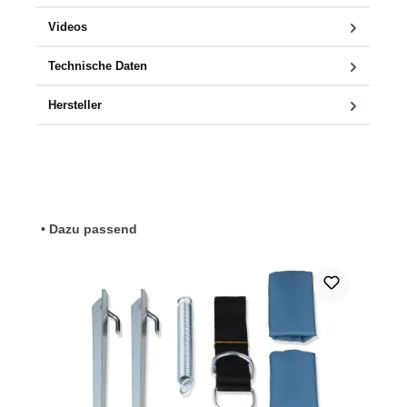
Videos
Technische Daten
Hersteller
Produktgalerie überspringen
• Dazu passend