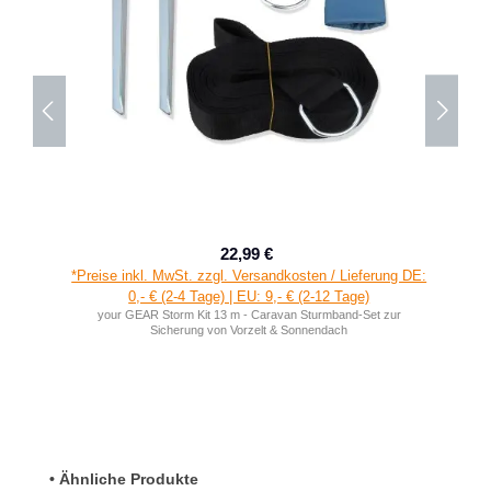
22,99 €
Verkaufspreis:
Regulärer Preis:
*Preise inkl. MwSt. zzgl. Versandkosten / Lieferung DE:
0,- € (2-4 Tage) | EU: 9,- € (2-12 Tage)
your GEAR Storm Kit 13 m - Caravan Sturmband-Set zur
Sicherung von Vorzelt & Sonnendach
Produktgalerie überspringen
• Ähnliche Produkte