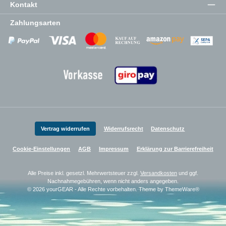
Kontakt
Zahlungsarten
Zahlungsanbieter
Zahlungsanbieter
Zahlungsanbieter
Vertrag widerrufen
Widerrufsrecht
Datenschutz
Cookie-Einstellungen
AGB
Impressum
Erklärung zur Barrierefreiheit
Alle Preise inkl. gesetzl. Mehrwertsteuer zzgl.
Versandkosten
und ggf.
Nachnahmegebühren, wenn nicht anders angegeben.
© 2026 yourGEAR - Alle Rechte vorbehalten. Theme by
ThemeWare®