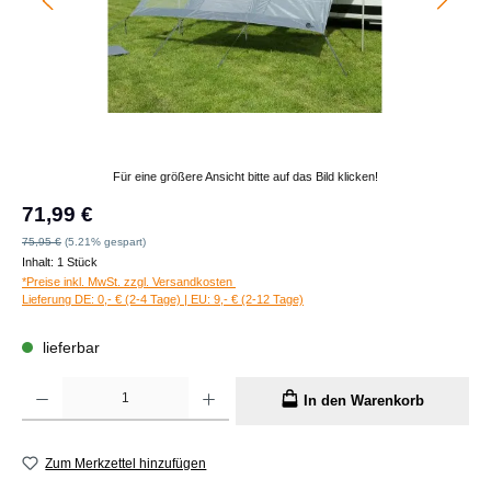
Für eine größere Ansicht bitte auf das Bild klicken!
Verkaufspreis:
71,99 €
Regulärer Preis:
75,95 €
(5.21% gespart)
Inhalt:
1 Stück
*Preise inkl. MwSt. zzgl. Versandkosten
Lieferung DE: 0,- € (2-4 Tage) | EU: 9,- € (2-12 Tage)
lieferbar
Produkt Anzahl: Gib den gewünschten Wert ein oder benutze die Schaltflächen um die A
In den Warenkorb
Zum Merkzettel hinzufügen