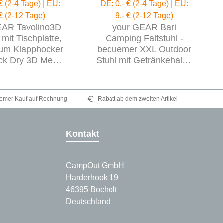
€ (2-4 Tage) | EU:
DE: 0,- € (2-4 Tage) | EU:
 € (2-12 Tage)
9,- € (2-12 Tage)
AR Tavolino3D
your GEAR Bari
mit Tischplatte,
Camping Faltstuhl -
ium Klapphocker
bequemer XXL Outdoor
ick Dry 3D Mesh
Stuhl mit Getränkehalter
olsterung
bis 140 kg
emer Kauf auf Rechnung
Rabatt ab dem zweiten Artikel
Kontakt
CampOut GmbH
Harderhook 19
46395 Bocholt
Deutschland