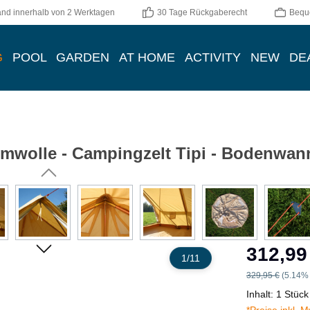
and innerhalb von 2 Werktagen
30 Tage Rückgaberecht
Bequ
G
POOL
GARDEN
AT HOME
ACTIVITY
NEW
DE
mwolle - Campingzelt Tipi - Bodenwan
Verkaufspreis:
312,99
1
/
11
Regulärer Preis:
329,95 €
(5.14% 
Inhalt:
1 Stück