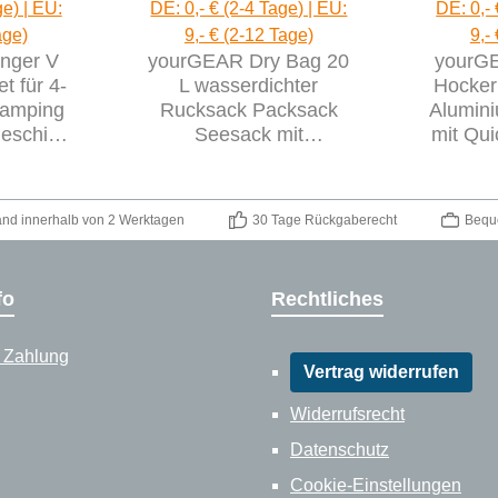
ge) | EU:
DE: 0,- € (2-4 Tage) | EU:
DE: 0,- 
age)
9,- € (2-12 Tage)
9,-
nger V
yourGEAR Dry Bag 20
yourGE
t für 4-
L wasserdichter
Hocker 
Camping
Rucksack Packsack
Alumin
eschirr
Seesack mit
mit Qu
tel
Schultergurten
P
Tragegriff & Ventil
and innerhalb von 2 Werktagen
30 Tage Rückgaberecht
Bequ
fo
Rechtliches
 Zahlung
Vertrag widerrufen
Widerrufsrecht
Datenschutz
Cookie-Einstellungen