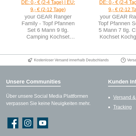
DE: 0,- € (2-4 Tage) | EU:
DE: 0,- € (2-4 Ta
9,- € (2-12 Tage)
9,- € (2-12 T
your GEAR Ranger
your GEAR Ra
Family - Topf Pfannen
Topf Pfannen Se
Set 6 Mann 9 tlg.
5 Mann 7 tlg. 
Camping Kochset
Kochset Kochg
Kochgeschirr im
im Netzbeu
Netzbeutel
Kostenloser Versand innerhalb Deutschlands
Vers
Unsere Communities
Kunden In
Über unsere Social Media Plattformen
Versand &
verpassen Sie keine Neuigkeiten mehr.
Tracking
Facebook
Instagram
YouTube