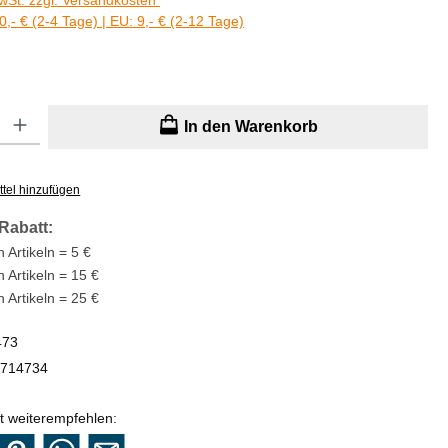
MwSt. zzgl. Versandkosten
0,- € (2-4 Tage) | EU: 9,- € (2-12 Tage)
: Gib den gewünschten Wert ein oder benutze die Schaltflächen um di
In den Warenkorb
tel hinzufügen
Rabatt:
 Artikeln = 5 €
n Artikeln = 15 €
n Artikeln = 25 €
473
714734
t weiterempfehlen: