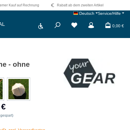
emer Kauf auf Rechnung
Rabatt ab dem zweiten Artikel
Deutsch
Service/Hilfe
Werkzeugleiste anzeigen
AL
Du hast 0 Produkte auf dem 
0,00 €
ne - ohne
 €
gespart)