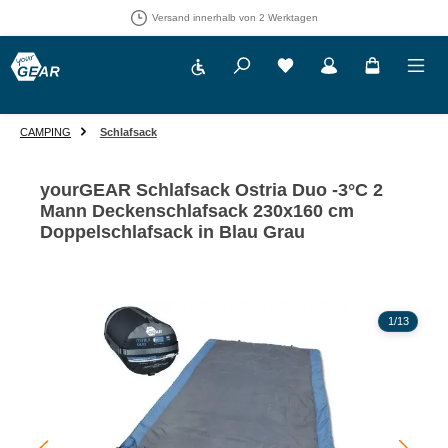
Versand innerhalb von 2 Werktagen
Werkzeugleiste anzeigen
Du hast 0 Produkte auf 
CAMPING
Schlafsack
yourGEAR Schlafsack Ostria Duo -3°C 2
Mann Deckenschlafsack 230x160 cm
Doppelschlafsack in Blau Grau
Bildergalerie überspringen
1
/
13