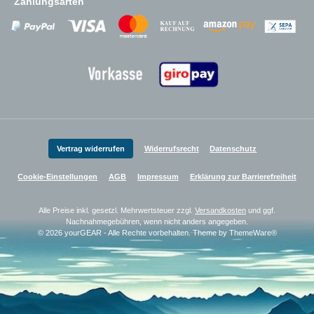
Zahlungsarten
Zahlungsanbieter
Zahlungsanbieter
Zahlungsanbieter
Vertrag widerrufen
Widerrufsrecht
Datenschutz
Cookie-Einstellungen
AGB
Impressum
Erklärung zur Barrierefreiheit
Alle Preise inkl. gesetzl. Mehrwertsteuer zzgl.
Versandkosten
und ggf.
Nachnahmegebühren, wenn nicht anders angegeben.
© 2026 yourGEAR - Alle Rechte vorbehalten. Theme by
ThemeWare®