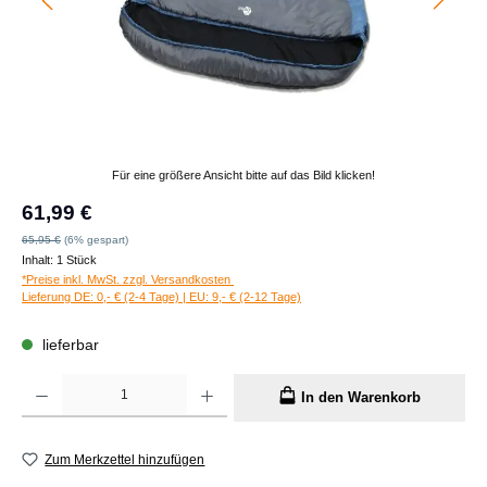
Für eine größere Ansicht bitte auf das Bild klicken!
Verkaufspreis:
61,99 €
Regulärer Preis:
65,95 €
(6% gespart)
Inhalt:
1 Stück
*Preise inkl. MwSt. zzgl. Versandkosten
Lieferung DE: 0,- € (2-4 Tage) | EU: 9,- € (2-12 Tage)
lieferbar
Produkt Anzahl: Gib den gewünschten Wert ein oder benutze die Schaltflächen um die A
In den Warenkorb
Zum Merkzettel hinzufügen