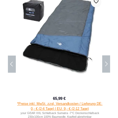
65,99 €
Verkaufspreis:
Regulärer Preis:
*Preise inkl. MwSt. zzgl. Versandkosten / Lieferung DE:
0,- € (2-4 Tage) | EU: 9,- € (2-12 Tage)
your GEAR XXL Schlafsack Sumatra -7°C Deckenschlafsack
230x100cm 100% Baumwolle, Kopfteil abnehmbar