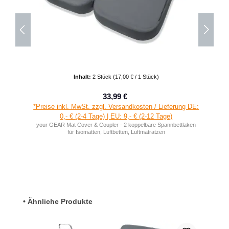
Inhalt:
2 Stück
(17,00 € / 1 Stück)
33,99 €
Verkaufspreis:
Regulärer Preis:
*Preise inkl. MwSt. zzgl. Versandkosten / Lieferung DE:
0,- € (2-4 Tage) | EU: 9,- € (2-12 Tage)
your GEAR Mat Cover & Coupler - 2 koppelbare Spannbettlaken
für Isomatten, Luftbetten, Luftmatratzen
Produktgalerie überspringen
• Ähnliche Produkte