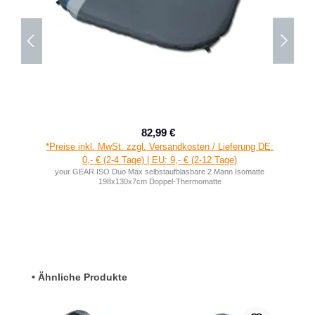
82,99 €
Verkaufspreis:
Regulärer Preis:
*Preise inkl. MwSt. zzgl. Versandkosten / Lieferung DE:
0,- € (2-4 Tage) | EU: 9,- € (2-12 Tage)
your GEAR ISO Duo Max selbstaufblasbare 2 Mann Isomatte
198x130x7cm Doppel-Thermomatte
Produktgalerie überspringen
• Ähnliche Produkte