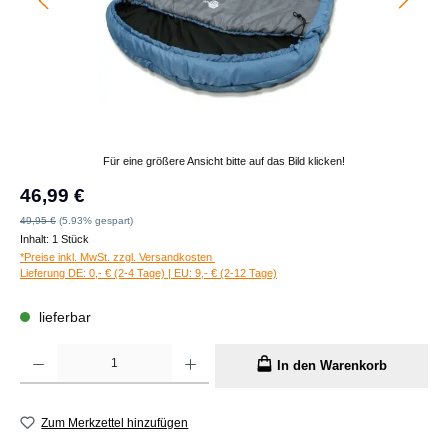
Für eine größere Ansicht bitte auf das Bild klicken!
Verkaufspreis:
46,99 €
Regulärer Preis:
49,95 €
(5.93% gespart)
Inhalt:
1 Stück
*Preise inkl. MwSt. zzgl. Versandkosten
Lieferung DE: 0,- € (2-4 Tage) | EU: 9,- € (2-12 Tage)
lieferbar
Produkt Anzahl: Gib den gewünschten Wert ein oder benutze die Schaltflächen um die A
In den Warenkorb
Zum Merkzettel hinzufügen