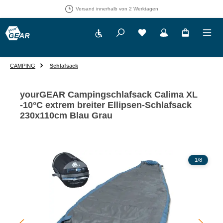
Versand innerhalb von 2 Werktagen
Werkzeugleiste anzeigen
Du hast 0 Produkte auf 
CAMPING
Schlafsack
yourGEAR Campingschlafsack Calima XL
-10°C extrem breiter Ellipsen-Schlafsack
230x110cm Blau Grau
Bildergalerie überspringen
1
/
8