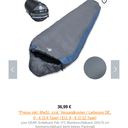
36,99 €
Verkaufspreis:
Regulärer Preis:
*Preise inkl. MwSt. zzgl. Versandkosten / Lieferung DE:
0,- € (2-4 Tage) | EU: 9,- € (2-12 Tage)
your GEAR Schlafsack Pali -3°C Mumienschlafsack 220x75 cm
Sommerschlafsack leicht kleines Packmaß