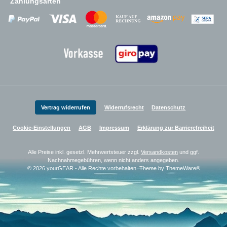
Zahlungsarten
Zahlungsanbieter
Zahlungsanbieter
Zahlungsanbieter
Vertrag widerrufen
Widerrufsrecht
Datenschutz
Cookie-Einstellungen
AGB
Impressum
Erklärung zur Barrierefreiheit
Alle Preise inkl. gesetzl. Mehrwertsteuer zzgl.
Versandkosten
und ggf.
Nachnahmegebühren, wenn nicht anders angegeben.
© 2026 yourGEAR - Alle Rechte vorbehalten. Theme by
ThemeWare®