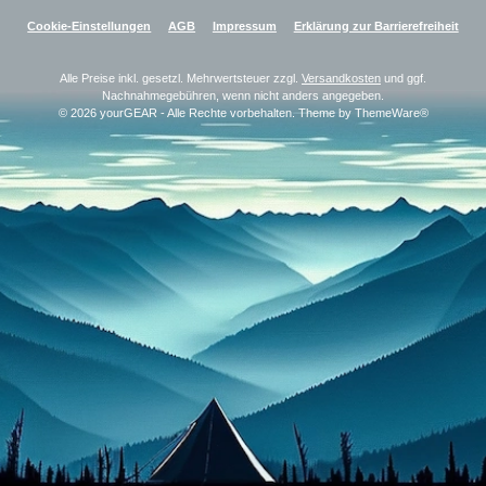
Cookie-Einstellungen
AGB
Impressum
Erklärung zur Barrierefreiheit
Alle Preise inkl. gesetzl. Mehrwertsteuer zzgl.
Versandkosten
und ggf.
Nachnahmegebühren, wenn nicht anders angegeben.
© 2026 yourGEAR - Alle Rechte vorbehalten. Theme by
ThemeWare®