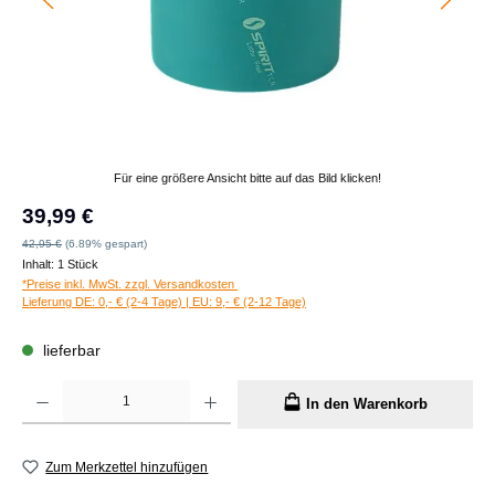
Für eine größere Ansicht bitte auf das Bild klicken!
Verkaufspreis:
39,99 €
Regulärer Preis:
42,95 €
(6.89% gespart)
Inhalt:
1 Stück
*Preise inkl. MwSt. zzgl. Versandkosten
Lieferung DE: 0,- € (2-4 Tage) | EU: 9,- € (2-12 Tage)
lieferbar
Produkt Anzahl: Gib den gewünschten Wert ein oder benutze die Schaltflächen um die A
In den Warenkorb
Zum Merkzettel hinzufügen