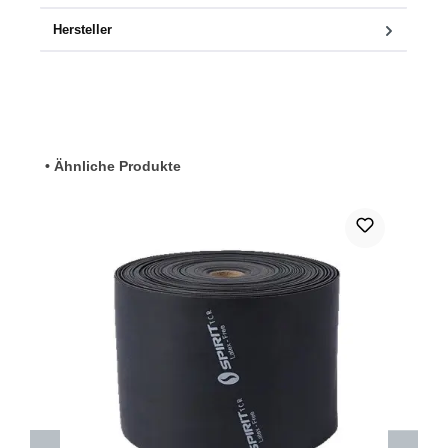
Hersteller
Produktgalerie überspringen
• Ähnliche Produkte