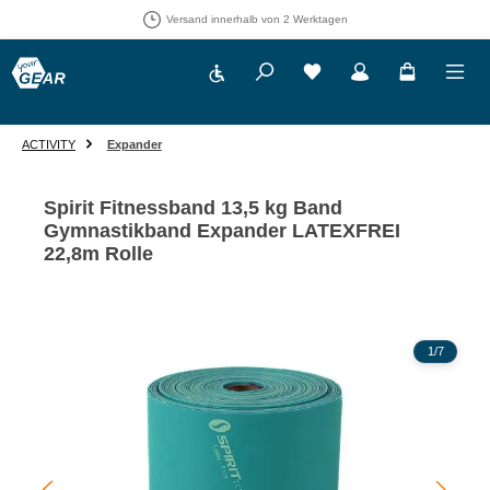
Versand innerhalb von 2 Werktagen
Werkzeugleiste anzeigen
Du hast 0 Produkte auf 
ACTIVITY
Expander
Spirit Fitnessband 13,5 kg Band
Gymnastikband Expander LATEXFREI
22,8m Rolle
Bildergalerie überspringen
1
/
7