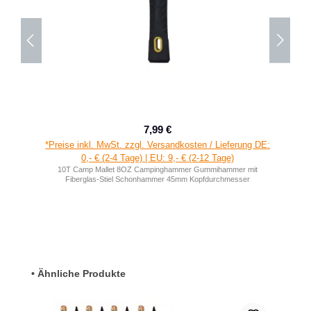
7,99 €
Regulärer Preis:
*Preise inkl. MwSt. zzgl. Versandkosten / Lieferung DE:
0,- € (2-4 Tage) | EU: 9,- € (2-12 Tage)
10T Camp Mallet 8OZ Campinghammer Gummihammer mit
Fiberglas-Stiel Schonhammer 45mm Kopfdurchmesser
Produktgalerie überspringen
• Ähnliche Produkte