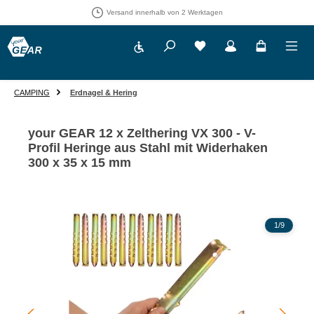
Versand innerhalb von 2 Werktagen
Werkzeugleiste anzeigen
Du hast 0 Produkte auf 
CAMPING
Erdnagel & Hering
your GEAR 12 x Zelthering VX 300 - V-
Profil Heringe aus Stahl mit Widerhaken
300 x 35 x 15 mm
Bildergalerie überspringen
1
/
9