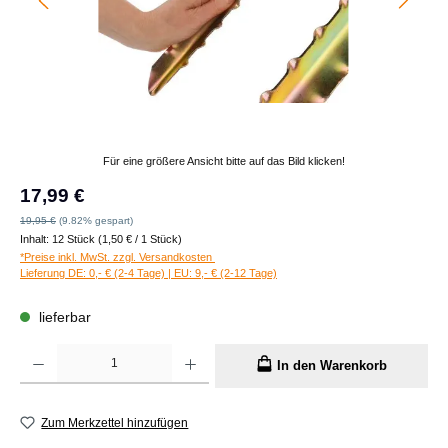
Für eine größere Ansicht bitte auf das Bild klicken!
Verkaufspreis:
17,99 €
Regulärer Preis:
19,95 €
(9.82% gespart)
Inhalt:
12 Stück
(1,50 € / 1 Stück)
*Preise inkl. MwSt. zzgl. Versandkosten
Lieferung DE: 0,- € (2-4 Tage) | EU: 9,- € (2-12 Tage)
lieferbar
Produkt Anzahl: Gib den gewünschten Wert ein oder benutze die Schaltflächen um die A
In den Warenkorb
Zum Merkzettel hinzufügen