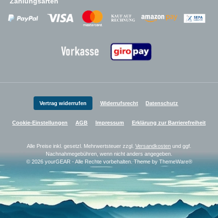
Zahlungsarten
Zahlungsanbieter
Zahlungsanbieter
Zahlungsanbieter
Vertrag widerrufen
Widerrufsrecht
Datenschutz
Cookie-Einstellungen
AGB
Impressum
Erklärung zur Barrierefreiheit
Alle Preise inkl. gesetzl. Mehrwertsteuer zzgl.
Versandkosten
und ggf.
Nachnahmegebühren, wenn nicht anders angegeben.
© 2026 yourGEAR - Alle Rechte vorbehalten. Theme by
ThemeWare®