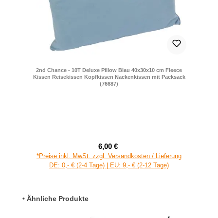
2nd Chance - 10T Deluxe Pillow Blau 40x30x10 cm Fleece
Kissen Reisekissen Kopfkissen Nackenkissen mit Packsack
(76687)
6,00 €
Verkaufspreis:
Regulärer Preis:
*Preise inkl. MwSt. zzgl. Versandkosten / Lieferung
DE: 0,- € (2-4 Tage) | EU: 9,- € (2-12 Tage)
Produktgalerie überspringen
• Ähnliche Produkte