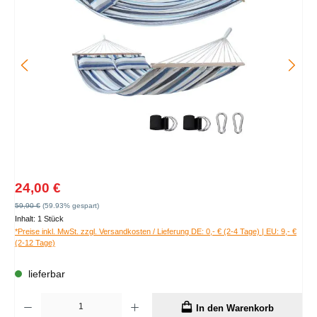
Verkaufspreis:
24,00 €
Regulärer Preis:
59,90 €
(59.93% gespart)
Inhalt:
1 Stück
*Preise inkl. MwSt. zzgl. Versandkosten / Lieferung DE: 0,- € (2-4 Tage) | EU: 9,- €
(2-12 Tage)
lieferbar
Produkt Anzahl: Gib den gewünschten Wert ein oder benutze die Schaltflächen um die A
In den Warenkorb