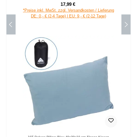
17,99 €
Verkaufspreis:
Regulärer Preis:
*Preise inkl. MwSt. zzgl. Versandkosten / Lieferung
DE: 0,- € (2-4 Tage) | EU: 9,- € (2-12 Tage)