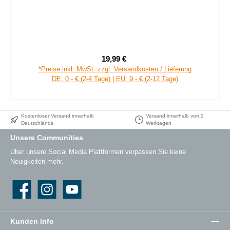
19,99 €
Verkaufspreis:
Regulärer Preis:
*Preise inkl. MwSt. zzgl. Versandkosten / Lieferung
DE: 0,- € (2-4 Tage) | EU: 9,- € (2-12 Tage)
Kostenloser Versand innerhalb
Versand innerhalb von 2
Deutschlands
Werktagen
Unsere Communities
Über unsere Social Media Plattformen verpassen Sie keine
Neuigkeiten mehr.
Facebook
Instagram
YouTube
Kunden Info