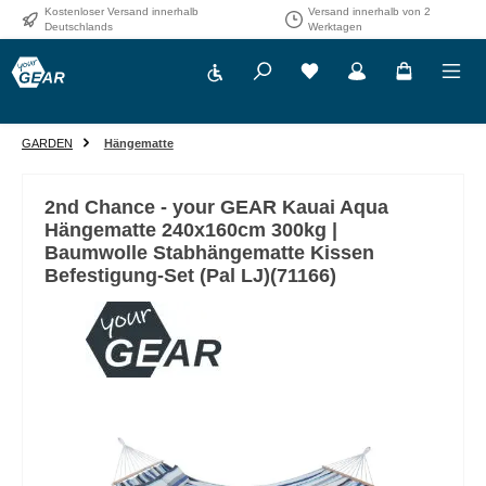
Kostenloser Versand innerhalb
Versand innerhalb von 2
Zum Hauptinhalt springen
Deutschlands
Werktagen
Werkzeugleiste anzeigen
GARDEN
Hängematte
2nd Chance - your GEAR Kauai Aqua
Hängematte 240x160cm 300kg |
Baumwolle Stabhängematte Kissen
Befestigung-Set (Pal LJ)(71166)
Bildergalerie überspringen