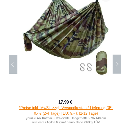
17,99 €
Verkaufspreis:
Regulärer Preis:
*Preise inkl. MwSt. zzgl. Versandkosten / Lieferung DE:
0,- € (2-4 Tage) | EU: 9,- € (2-12 Tage)
yourGEAR Katmai - ultraleichte Hängematte 270x140 cm
reißfestes Nylon 60g/m² camouflage 240kg TÜV