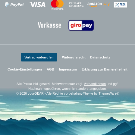
Zahlungsanbieter
Zahlungsanbieter
Zahlungsanbieter
Vertrag widerrufen
Widerrufsrecht
Datenschutz
Cookie-Einstellungen
AGB
Impressum
Erklärung zur Barrierefreiheit
Alle Preise inkl. gesetzl. Mehrwertsteuer zzgl.
Versandkosten
und ggf.
Nachnahmegebühren, wenn nicht anders angegeben.
© 2026 yourGEAR - Alle Rechte vorbehalten. Theme by
ThemeWare®