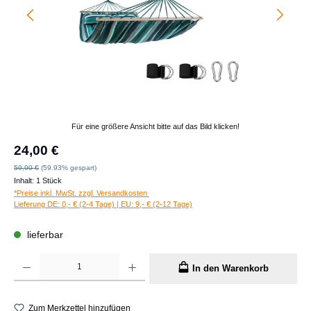
Für eine größere Ansicht bitte auf das Bild klicken!
Verkaufspreis:
24,00 €
Regulärer Preis:
59,90 €
(59.93% gespart)
Inhalt:
1 Stück
*Preise inkl. MwSt. zzgl. Versandkosten
Lieferung DE: 0,- € (2-4 Tage) | EU: 9,- € (2-12 Tage)
lieferbar
Produkt Anzahl: Gib den gewünschten Wert ein oder benutze die Schaltflächen um die A
In den Warenkorb
Zum Merkzettel hinzufügen