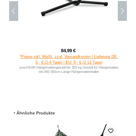
84,99 €
Verkaufspreis:
Regulärer Preis:
*Preise inkl. MwSt. zzgl. Versandkosten / Lieferung DE:
0,- € (2-4 Tage) | EU: 9,- € (2-12 Tage)
yourGEAR Hängemattengestell bis 350 kg Gestell für Hängematten
mit 260-350cm Länge Hängemattenhalter
Produktgalerie überspringen
• Ähnliche Produkte