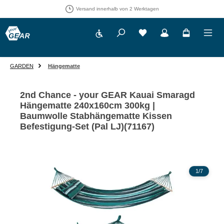
Versand innerhalb von 2 Werktagen
Werkzeugleiste anzeigen
Du hast 0 Produkte auf 
GARDEN
Hängematte
2nd Chance - your GEAR Kauai Smaragd
Hängematte 240x160cm 300kg |
Baumwolle Stabhängematte Kissen
Befestigung-Set (Pal LJ)(71167)
Bildergalerie überspringen
1
/
7