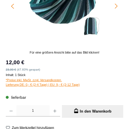
Für eine größere Ansicht bitte auf das Bild klicken!
Verkaufspreis:
12,00 €
Regulärer Preis:
23,00 €
(47.83% gespart)
Inhalt:
1 Stück
*Preise inkl. MwSt. zzgl. Versandkosten
Lieferung DE: 0,- € (2-4 Tage) | EU: 9,- € (2-12 Tage)
lieferbar
Produkt Anzahl: Gib den gewünschten Wert ein oder benutze die Schaltflächen um die A
In den Warenkorb
Zum Merkzettel hinzufügen