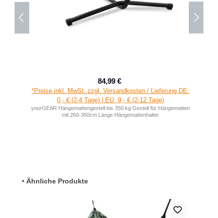
84,99 €
Verkaufspreis:
Regulärer Preis:
*Preise inkl. MwSt. zzgl. Versandkosten / Lieferung DE:
0,- € (2-4 Tage) | EU: 9,- € (2-12 Tage)
yourGEAR Hängemattengestell bis 350 kg Gestell für Hängematten
mit 260-350cm Länge Hängemattenhalter
Produktgalerie überspringen
• Ähnliche Produkte