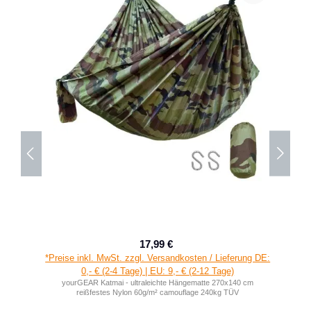
17,99 €
Verkaufspreis:
Regulärer Preis:
*Preise inkl. MwSt. zzgl. Versandkosten / Lieferung DE:
0,- € (2-4 Tage) | EU: 9,- € (2-12 Tage)
yourGEAR Katmai - ultraleichte Hängematte 270x140 cm
reißfestes Nylon 60g/m² camouflage 240kg TÜV