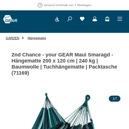
Versand innerhalb von 2 Werktagen
Werkzeugleiste anzeigen
Du hast 0 Produkte auf 
GARDEN
Hängematte
2nd Chance - your GEAR Maui Smaragd -
Hängematte 200 x 120 cm | 240 kg |
Baumwolle | Tuchhängematte | Packtasche
(71169)
Bildergalerie überspringen
1
/
7