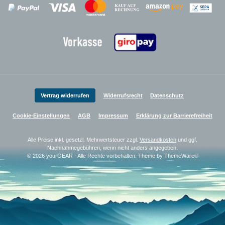
Zahlungsanbieter
Zahlungsanbieter
Zahlungsanbieter
Vertrag widerrufen
Widerrufsrecht
Datenschutz
Cookie-Einstellungen
AGB
Impressum
Erklärung zur Barrierefreiheit
Alle Preise inkl. gesetzl. Mehrwertsteuer zzgl.
Versandkosten
und ggf.
Nachnahmegebühren, wenn nicht anders angegeben.
© 2026 yourGEAR - Alle Rechte vorbehalten. Theme by
ThemeWare®