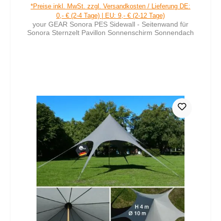
Verkaufspreis:
Regulärer Preis:
*Preise inkl. MwSt. zzgl. Versandkosten / Lieferung DE:
0,- € (2-4 Tage) | EU: 9,- € (2-12 Tage)
your GEAR Sonora PES Sidewall - Seitenwand für
Sonora Sternzelt Pavillon Sonnenschirm Sonnendach