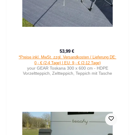
53,99 €
Verkaufspreis:
Regulärer Preis:
*Preise inkl. MwSt. zzgl. Versandkosten / Lieferung DE:
0,- € (2-4 Tage) | EU: 9,- € (2-12 Tage)
your GEAR Toskana 300 x 600 cm - HDPE
Vorzeltteppich, Zeltteppich, Teppich mit Tasche