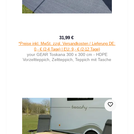
31,99 €
Verkaufspreis:
Regulärer Preis:
*Preise inkl. MwSt. zzgl. Versandkosten / Lieferung DE:
0,- € (2-4 Tage) | EU: 9,- € (2-12 Tage)
your GEAR Toskana 300 x 300 cm - HDPE
Vorzeltteppich, Zeltteppich, Teppich mit Tasche