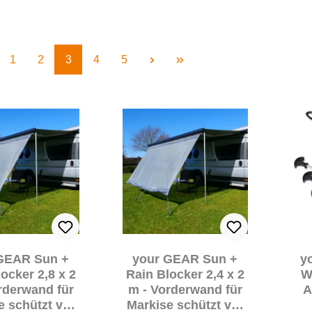
Seite
Seite
Seite
Seite
Seite
1
2
3
4
5
GEAR Sun +
your GEAR Sun +
y
ocker 2,8 x 2
Rain Blocker 2,4 x 2
W
rderwand für
m - Vorderwand für
A
e schützt vor
Markise schützt vor