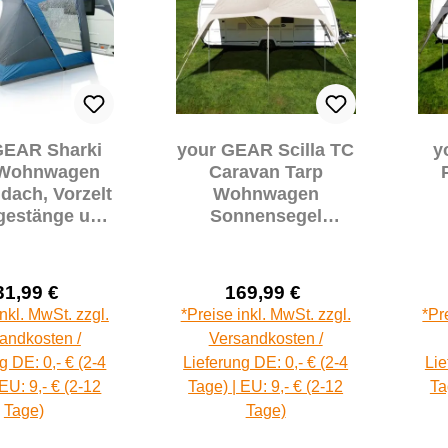
GEAR Sharki
your GEAR Scilla TC
y
 Wohnwagen
Caravan Tarp
dach, Vorzelt
Wohnwagen
ugestänge und
Sonnensegel
 großen
400x250 cm
enfenstern
Sonnendach
Sonnenvordach
31,99 €
169,99 €
Wohnmobil
Verkaufspreis:
Verkaufspreis:
Regulärer Preis:
Regulärer Preis:
inkl. MwSt. zzgl.
*Preise inkl. MwSt. zzgl.
*Pr
andkosten /
Versandkosten /
g DE: 0,- € (2-4
Lieferung DE: 0,- € (2-4
Lie
 EU: 9,- € (2-12
Tage) | EU: 9,- € (2-12
Ta
Tage)
Tage)