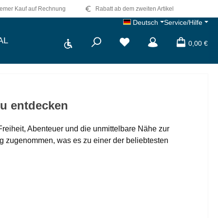
emer Kauf auf Rechnung
Rabatt ab dem zweiten Artikel
Deutsch
Service/Hilfe
Werkzeugleiste anzeigen
AL
0,00 €
zu entdecken
r Freiheit, Abenteuer und die unmittelbare Nähe zur
etig zugenommen, was es zu einer der beliebtesten