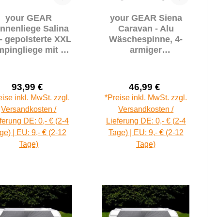
your GEAR
your GEAR Siena
nnenliege Salina
Caravan - Alu
- gepolsterte XXL
Wäschespinne, 4-
pingliege mit 3D
armiger
Mesh & 2m
Wäscheständer mit
Liegefläche
Stützrad-Halterung,
Standfuß
93,99 €
46,99 €
Verkaufspreis:
Verkaufspreis:
Regulärer Preis:
Regulärer Prei
eise inkl. MwSt. zzgl.
*Preise inkl. MwSt. zzgl.
Versandkosten /
Versandkosten /
ferung DE: 0,- € (2-4
Lieferung DE: 0,- € (2-4
ge) | EU: 9,- € (2-12
Tage) | EU: 9,- € (2-12
Tage)
Tage)