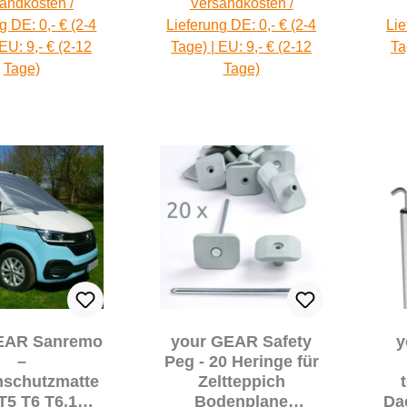
andkosten /
Versandkosten /
g DE: 0,- € (2-4
Lieferung DE: 0,- € (2-4
Lie
 EU: 9,- € (2-12
Tage) | EU: 9,- € (2-12
Ta
Tage)
Tage)
EAR Sanremo
your GEAR Safety
y
–
Peg - 20 Heringe für
schutzmatte
Zeltteppich
T5 T6 T6.1
Bodenplane
Da