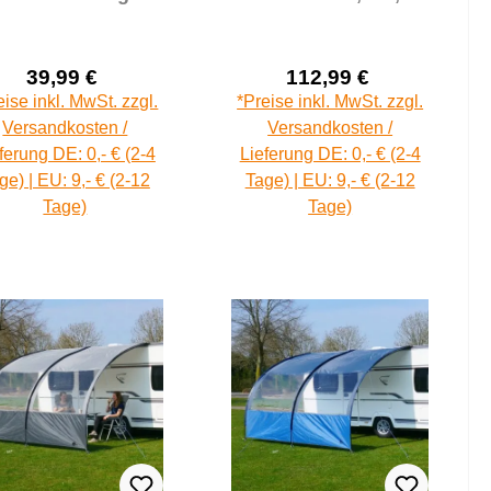
Aluminium
Vordach UV 50+
achstange 230 -
Sonnendach Fenster
325 cm
39,99 €
112,99 €
Verkaufspreis:
Verkaufspreis:
Regulärer Preis:
Regulärer Pre
eise inkl. MwSt. zzgl.
*Preise inkl. MwSt. zzgl.
Versandkosten /
Versandkosten /
ferung DE: 0,- € (2-4
Lieferung DE: 0,- € (2-4
ge) | EU: 9,- € (2-12
Tage) | EU: 9,- € (2-12
Tage)
Tage)