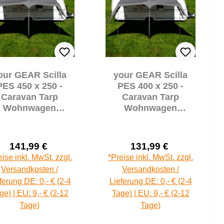
our GEAR Scilla
your GEAR Scilla
PES 450 x 250 -
PES 400 x 250 -
Caravan Tarp
Caravan Tarp
Wohnwagen
Wohnwagen
Sonnensegel
Sonnensegel
Wohnmobil
Wohnmobil
Sonnendach
Sonnendach
141,99 €
131,99 €
Vordach
Vordach
Verkaufspreis:
Verkaufspreis:
Regulärer Preis:
Regulärer Pre
eise inkl. MwSt. zzgl.
*Preise inkl. MwSt. zzgl.
Versandkosten /
Versandkosten /
ferung DE: 0,- € (2-4
Lieferung DE: 0,- € (2-4
ge) | EU: 9,- € (2-12
Tage) | EU: 9,- € (2-12
Tage)
Tage)