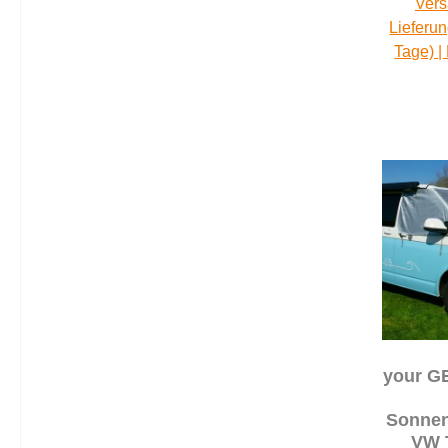
Vers
Lieferun
Tage) |
your G
Sonnen
VW 