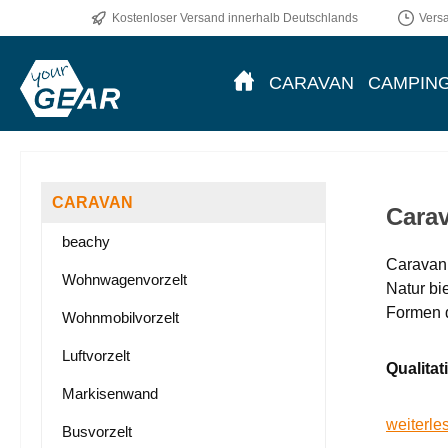
Kostenloser Versand innerhalb Deutschlands
Vers
m Hauptinhalt springen
Zur Suche springen
Zur Hauptnavigation springen
CARAVAN
CAMPIN
CARAVAN
Carav
beachy
Caravani
Wohnwagenvorzelt
Natur bi
Formen 
Wohnmobilvorzelt
Luftvorzelt
Qualitat
Markisenwand
weiterle
Busvorzelt