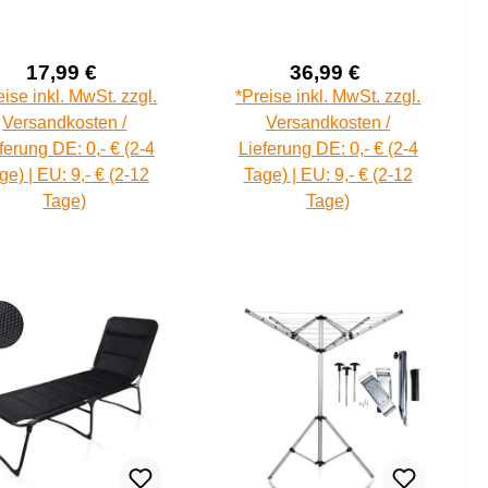
spannleinen mit
Sturmband,
Erdnägeln,
Abspannung für alle
Zeltleinen
Markisen
17,99 €
36,99 €
Verkaufspreis:
Verkaufspreis:
Regulärer Preis:
Regulärer Prei
eise inkl. MwSt. zzgl.
*Preise inkl. MwSt. zzgl.
Versandkosten /
Versandkosten /
ferung DE: 0,- € (2-4
Lieferung DE: 0,- € (2-4
ge) | EU: 9,- € (2-12
Tage) | EU: 9,- € (2-12
Tage)
Tage)