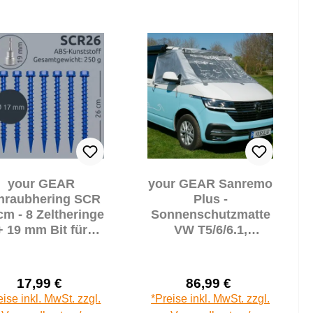
your GEAR
your GEAR Sanremo
hraubhering SCR
Plus -
cm - 8 Zeltheringe
Sonnenschutzmatte
+ 19 mm Bit für
VW T5/6/6.1,
rmale bis weiche
Thermocover,
Böden
Sichtschutz
17,99 €
86,99 €
Verkaufspreis:
Verkaufspreis:
Regulärer Preis:
Regulärer Prei
eise inkl. MwSt. zzgl.
*Preise inkl. MwSt. zzgl.