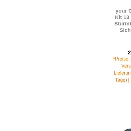
your 
Kit 13
Sturm
Sich
V
So
2
*Preise 
Vers
Lieferun
Tage) |