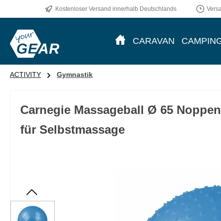
Kostenloser Versand innerhalb Deutschlands
Vers
m Hauptinhalt springen
Zur Suche springen
Zur Hauptnavigation springen
CARAVAN
CAMPIN
ACTIVITY
Gymnastik
Carnegie Massageball Ø 65 Noppen-
für Selbstmassage
Bildergalerie überspringen