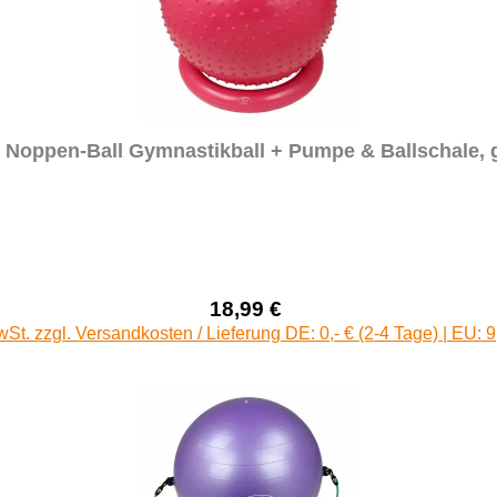
 Noppen-Ball Gymnastikball + Pumpe & Ballschale, 
18,99 €
Verkaufspreis:
Regulärer Preis:
wSt. zzgl. Versandkosten / Lieferung DE: 0,- € (2-4 Tage) | EU: 9