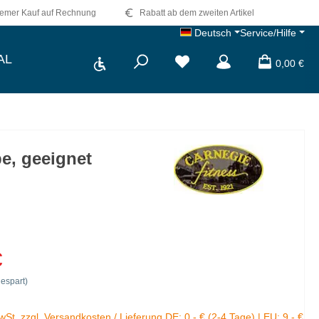
emer Kauf auf Rechnung
Rabatt ab dem zweiten Artikel
Deutsch
Service/Hilfe
Werkzeugleiste anzeigen
AL
0,00 €
e, geeignet
€
espart)
MwSt. zzgl. Versandkosten / Lieferung DE: 0,- € (2-4 Tage) | EU: 9,- €