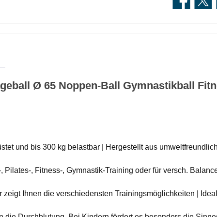
eball Ø 65 Noppen-Ball Gymnastikball Fitn
stet und bis 300 kg belastbar | Hergestellt aus umweltfreundli
, Pilates-, Fitness-, Gymnastik-Training oder für versch. Balanc
r zeigt Ihnen die verschiedensten Trainingsmöglichkeiten | Idea
n die Durchblutung. Bei Kindern fördert es besonders die Sinn