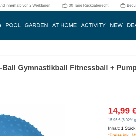
and innerhalb von 2 Werktagen
30 Tage Rückgaberecht
Bequ
G
POOL
GARDEN
AT HOME
ACTIVITY
NEW
DE
Ball Gymnastikball Fitnessball + Pump
Verkaufspreis:
14,99 
Regulärer Preis:
15,95 €
(6.02% g
Inhalt:
1 Stück
*Preise inkl. 