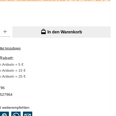
: Gib den gewünschten Wert ein oder benutze die Schaltflächen um di
In den Warenkorb
tel hinzufügen
Rabatt:
 Artikeln = 5 €
n Artikeln = 15 €
n Artikeln = 25 €
796
527964
t weiterempfehlen: