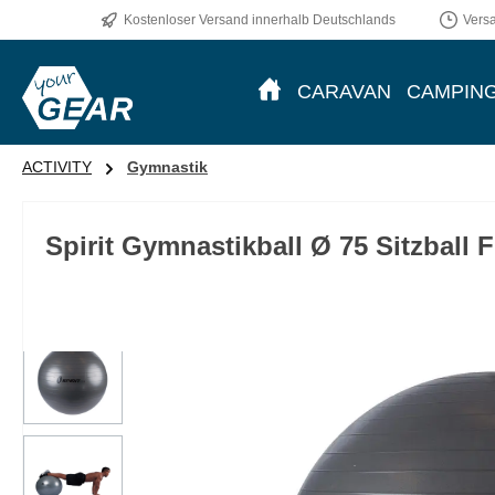
Kostenloser Versand innerhalb Deutschlands
Vers
m Hauptinhalt springen
Zur Suche springen
Zur Hauptnavigation springen
CARAVAN
CAMPIN
ACTIVITY
Gymnastik
Spirit Gymnastikball Ø 75 Sitzball 
Bildergalerie überspringen