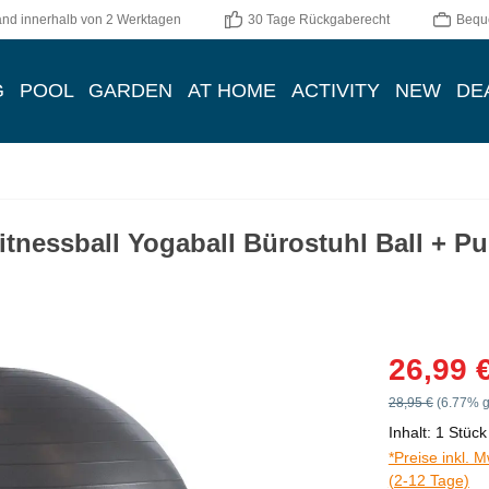
and innerhalb von 2 Werktagen
30 Tage Rückgaberecht
Bequ
G
POOL
GARDEN
AT HOME
ACTIVITY
NEW
DE
Fitnessball Yogaball Bürostuhl Ball + 
Verkaufspreis:
26,99 
Regulärer Preis:
28,95 €
(6.77% g
Inhalt:
1 Stück
*Preise inkl. 
(2-12 Tage)