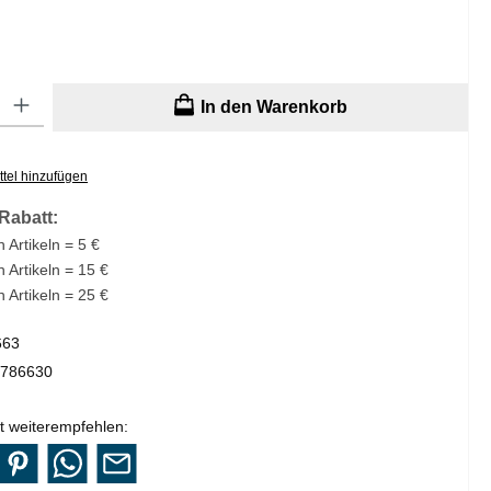
: Gib den gewünschten Wert ein oder benutze die Schaltflächen um di
In den Warenkorb
tel hinzufügen
Rabatt:
 Artikeln = 5 €
n Artikeln = 15 €
n Artikeln = 25 €
663
786630
t weiterempfehlen: