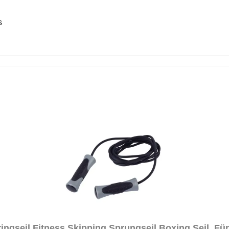
s
ingseil Fitness Skipping Sprungseil Boxing Seil, Für