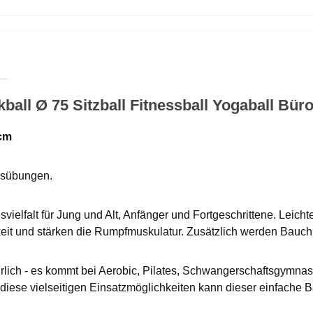
ball Ø 75 Sitzball Fitnessball Yogaball Bür
 cm
essübungen.
vielfalt für Jung und Alt, Anfänger und Fortgeschrittene. Leich
keit und stärken die Rumpfmuskulatur. Zusätzlich werden Bauch
rlich - es kommt bei Aerobic, Pilates, Schwangerschaftsgymnast
ese vielseitigen Einsatzmöglichkeiten kann dieser einfache Ba