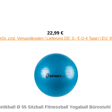
22,99 €
Verkaufspreis:
Regulärer Preis:
wSt. zzgl. Versandkosten / Lieferung DE: 0,- € (2-4 Tage) | EU: 9
tikball Ø 55 Sitzball Fitnessball Yogaball Bürostuh