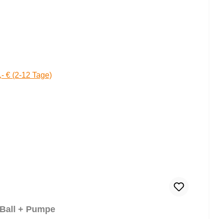
,- € (2-12 Tage)
l Ball + Pumpe