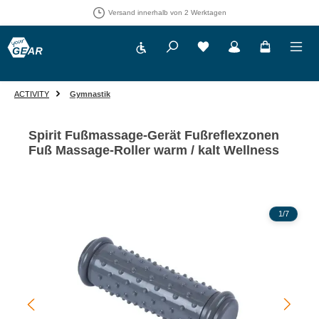
Versand innerhalb von 2 Werktagen
Werkzeugleiste anzeigen
Du hast 0 Produkte auf 
ACTIVITY
Gymnastik
Spirit Fußmassage-Gerät Fußreflexzonen
Fuß Massage-Roller warm / kalt Wellness
Bildergalerie überspringen
1
/
7