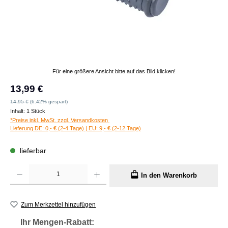
Für eine größere Ansicht bitte auf das Bild klicken!
Verkaufspreis:
13,99 €
Regulärer Preis:
14,95 €
(6.42% gespart)
Inhalt:
1 Stück
*Preise inkl. MwSt. zzgl. Versandkosten
Lieferung DE: 0,- € (2-4 Tage) | EU: 9,- € (2-12 Tage)
lieferbar
Produkt Anzahl: Gib den gewünschten Wert ein oder benutze die Schaltflächen um die A
In den Warenkorb
Zum Merkzettel hinzufügen
Ihr Mengen-Rabatt: