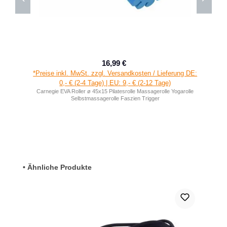
16,99 €
Verkaufspreis:
Regulärer Preis:
*Preise inkl. MwSt. zzgl. Versandkosten / Lieferung DE:
0,- € (2-4 Tage) | EU: 9,- € (2-12 Tage)
Carnegie EVA Roller ø 45x15 Pilatesrolle Massagerolle Yogarolle
Selbstmassagerolle Faszien Trigger
Produktgalerie überspringen
• Ähnliche Produkte