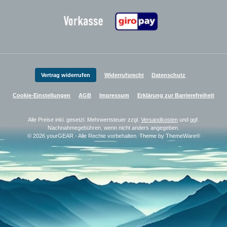
Zahlungsanbieter
Vertrag widerrufen
Widerrufsrecht
Datenschutz
Cookie-Einstellungen
AGB
Impressum
Erklärung zur Barrierefreiheit
Alle Preise inkl. gesetzl. Mehrwertsteuer zzgl.
Versandkosten
und ggf.
Nachnahmegebühren, wenn nicht anders angegeben.
© 2026 yourGEAR - Alle Rechte vorbehalten. Theme by
ThemeWare®