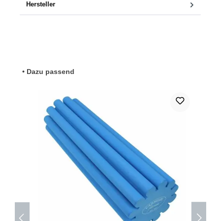
Hersteller
Produktgalerie überspringen
• Dazu passend