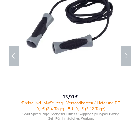
13,99 €
Verkaufspreis:
Regulärer Preis:
*Preise inkl. MwSt. zzgl. Versandkosten / Lieferung DE:
0,- € (2-4 Tage) | EU: 9,- € (2-12 Tage)
Spirit Speed Rope Springseil Fitness Skipping Sprungseil Boxing
Seil, Für Ihr tägliches Workout